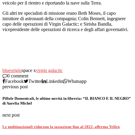
veicolo per il rientro e riportando la nave sulla Terra.
Gli altri tre specialisti di missione erano Beth Moses, il capo
istruttore di astronauti della compagnia; Colin Bennett, ingegnere
capo delle operazioni di Virgin Galactic; e Sirisha Bandla,
vicepresidente delle operazioni di ricerca e degli affari governativi.
blue
origin
space x
virgin galactic
0 comment
Facebook
Twitter
Linkedin
Whatsapp
previous post
Pillole Domenicali, le ultime novità in libreria: “IL BIANCO E IL NEGRO”
di Aurelia Michel
next post
Le multinazionali riducono la tassazione fino al 2022, afferma Yellen