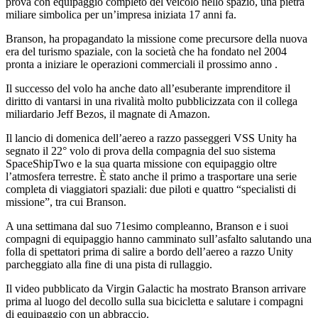
prova con equipaggio completo del veicolo nello spazio, una pietra
miliare simbolica per un’impresa iniziata 17 anni fa.
Branson, ha propagandato la missione come precursore della nuova
era del turismo spaziale, con la società che ha fondato nel 2004
pronta a iniziare le operazioni commerciali il prossimo anno .
Il successo del volo ha anche dato all’esuberante imprenditore il
diritto di vantarsi in una rivalità molto pubblicizzata con il collega
miliardario Jeff Bezos, il magnate di Amazon.
Il lancio di domenica dell’aereo a razzo passeggeri VSS Unity ha
segnato il 22° volo di prova della compagnia del suo sistema
SpaceShipTwo e la sua quarta missione con equipaggio oltre
l’atmosfera terrestre. È stato anche il primo a trasportare una serie
completa di viaggiatori spaziali: due piloti e quattro “specialisti di
missione”, tra cui Branson.
A una settimana dal suo 71esimo compleanno, Branson e i suoi
compagni di equipaggio hanno camminato sull’asfalto salutando una
folla di spettatori prima di salire a bordo dell’aereo a razzo Unity
parcheggiato alla fine di una pista di rullaggio.
Il video pubblicato da Virgin Galactic ha mostrato Branson arrivare
prima al luogo del decollo sulla sua bicicletta e salutare i compagni
di equipaggio con un abbraccio.