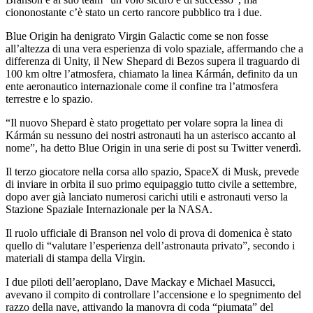
ciononostante c’è stato un certo rancore pubblico tra i due.
Blue Origin ha denigrato Virgin Galactic come se non fosse
all’altezza di una vera esperienza di volo spaziale, affermando che a
differenza di Unity, il New Shepard di Bezos supera il traguardo di
100 km oltre l’atmosfera, chiamato la linea Kármán, definito da un
ente aeronautico internazionale come il confine tra l’atmosfera
terrestre e lo spazio.
“Il nuovo Shepard è stato progettato per volare sopra la linea di
Kármán su nessuno dei nostri astronauti ha un asterisco accanto al
nome”, ha detto Blue Origin in una serie di post su Twitter venerdì.
Il terzo giocatore nella corsa allo spazio, SpaceX di Musk, prevede
di inviare in orbita il suo primo equipaggio tutto civile a settembre,
dopo aver già lanciato numerosi carichi utili e astronauti verso la
Stazione Spaziale Internazionale per la NASA.
Il ruolo ufficiale di Branson nel volo di prova di domenica è stato
quello di “valutare l’esperienza dell’astronauta privato”, secondo i
materiali di stampa della Virgin.
I due piloti dell’aeroplano, Dave Mackay e Michael Masucci,
avevano il compito di controllare l’accensione e lo spegnimento del
razzo della nave, attivando la manovra di coda “piumata” del