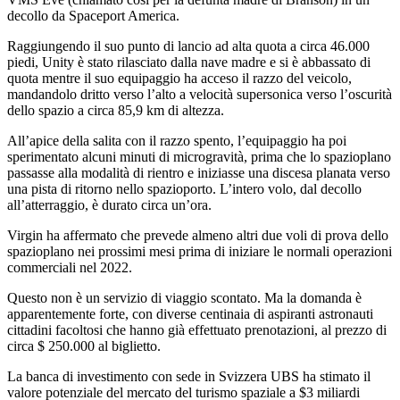
decollo da Spaceport America.
Raggiungendo il suo punto di lancio ad alta quota a circa 46.000
piedi, Unity è stato rilasciato dalla nave madre e si è abbassato di
quota mentre il suo equipaggio ha acceso il razzo del veicolo,
mandandolo dritto verso l’alto a velocità supersonica verso l’oscurità
dello spazio a circa 85,9 km di altezza.
All’apice della salita con il razzo spento, l’equipaggio ha poi
sperimentato alcuni minuti di microgravità, prima che lo spazioplano
passasse alla modalità di rientro e iniziasse una discesa planata verso
una pista di ritorno nello spazioporto. L’intero volo, dal decollo
all’atterraggio, è durato circa un’ora.
Virgin ha affermato che prevede almeno altri due voli di prova dello
spazioplano nei prossimi mesi prima di iniziare le normali operazioni
commerciali nel 2022.
Questo non è un servizio di viaggio scontato. Ma la domanda è
apparentemente forte, con diverse centinaia di aspiranti astronauti
cittadini facoltosi che hanno già effettuato prenotazioni, al prezzo di
circa $ 250.000 al biglietto.
La banca di investimento con sede in Svizzera UBS ha stimato il
valore potenziale del mercato del turismo spaziale a $3 miliardi