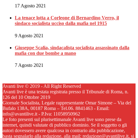
17 Agosto 2021
La tenace lotta a Corleone di Bernardino Verro, il
sindaco socialista ucciso dalla mafia nel 1915
9 Agosto 2021
Giuseppe Scalia, sindacalista socialista assassinato dalla
mafia con due bombe a mano
7 Agosto 2021
Avanti live © 2019 - All Right Reserved
Avanti live è una testata registrata presso il Tribunale di Roma, n.
126 del 10 Ottobre 2019
Giornale Socialista, Legale rappresentante Omar Simone – Via del
Bufalo 138A, 00187 Roma – Tel.06. 8841463 - Email:
info@avantilive.it - P.Iva: 11058950962
Le foto presenti sul plurisettimanale Avanti live sono prese da
internet, quindi valutate di pubblico dominio. Se il soggetto o gli
autori dovessero avere qualcosa in contrario alla pubblicazione,
basta segnalarlo alla redazione, alla mail: redazione@avantilive.it, si