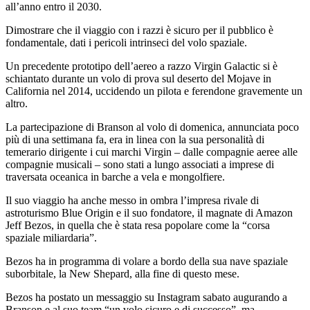
all’anno entro il 2030.
Dimostrare che il viaggio con i razzi è sicuro per il pubblico è
fondamentale, dati i pericoli intrinseci del volo spaziale.
Un precedente prototipo dell’aereo a razzo Virgin Galactic si è
schiantato durante un volo di prova sul deserto del Mojave in
California nel 2014, uccidendo un pilota e ferendone gravemente un
altro.
La partecipazione di Branson al volo di domenica, annunciata poco
più di una settimana fa, era in linea con la sua personalità di
temerario dirigente i cui marchi Virgin – dalle compagnie aeree alle
compagnie musicali – sono stati a lungo associati a imprese di
traversata oceanica in barche a vela e mongolfiere.
Il suo viaggio ha anche messo in ombra l’impresa rivale di
astroturismo Blue Origin e il suo fondatore, il magnate di Amazon
Jeff Bezos, in quella che è stata resa popolare come la “corsa
spaziale miliardaria”.
Bezos ha in programma di volare a bordo della sua nave spaziale
suborbitale, la New Shepard, alla fine di questo mese.
Bezos ha postato un messaggio su Instagram sabato augurando a
Branson e al suo team “un volo sicuro e di successo”, ma