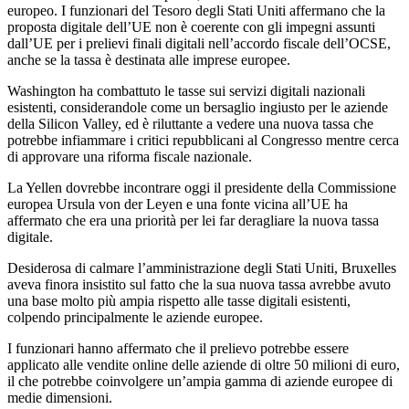
europeo. I funzionari del Tesoro degli Stati Uniti affermano che la
proposta digitale dell’UE non è coerente con gli impegni assunti
dall’UE per i prelievi finali digitali nell’accordo fiscale dell’OCSE,
anche se la tassa è destinata alle imprese europee.
Washington ha combattuto le tasse sui servizi digitali nazionali
esistenti, considerandole come un bersaglio ingiusto per le aziende
della Silicon Valley, ed è riluttante a vedere una nuova tassa che
potrebbe infiammare i critici repubblicani al Congresso mentre cerca
di approvare una riforma fiscale nazionale.
La Yellen dovrebbe incontrare oggi il presidente della Commissione
europea Ursula von der Leyen e una fonte vicina all’UE ha
affermato che era una priorità per lei far deragliare la nuova tassa
digitale.
Desiderosa di calmare l’amministrazione degli Stati Uniti, Bruxelles
aveva finora insistito sul fatto che la sua nuova tassa avrebbe avuto
una base molto più ampia rispetto alle tasse digitali esistenti,
colpendo principalmente le aziende europee.
I funzionari hanno affermato che il prelievo potrebbe essere
applicato alle vendite online delle aziende di oltre 50 milioni di euro,
il che potrebbe coinvolgere un’ampia gamma di aziende europee di
medie dimensioni.