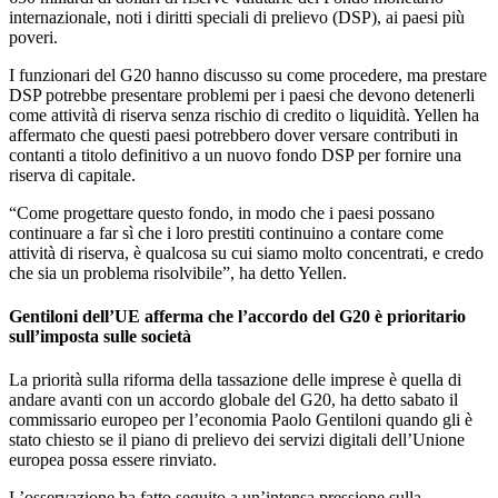
internazionale, noti i diritti speciali di prelievo (DSP), ai paesi più
poveri.
I funzionari del G20 hanno discusso su come procedere, ma prestare
DSP potrebbe presentare problemi per i paesi che devono detenerli
come attività di riserva senza rischio di credito o liquidità. Yellen ha
affermato che questi paesi potrebbero dover versare contributi in
contanti a titolo definitivo a un nuovo fondo DSP per fornire una
riserva di capitale.
“Come progettare questo fondo, in modo che i paesi possano
continuare a far sì che i loro prestiti continuino a contare come
attività di riserva, è qualcosa su cui siamo molto concentrati, e credo
che sia un problema risolvibile”, ha detto Yellen.
Gentiloni dell’UE afferma che l’accordo del G20 è prioritario
sull’imposta sulle società
La priorità sulla riforma della tassazione delle imprese è quella di
andare avanti con un accordo globale del G20, ha detto sabato il
commissario europeo per l’economia Paolo Gentiloni quando gli è
stato chiesto se il piano di prelievo dei servizi digitali dell’Unione
europea possa essere rinviato.
L’osservazione ha fatto seguito a un’intensa pressione sulla