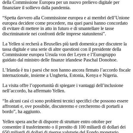
della Commissione Europea per un nuovo prelievo digitale per
finanziare il sollievo dalla pandemia.
“Spetta davvero alla Commissione europea e ai membri dell’Unione
europea decidere come procedere, ma quei paesi hanno concordato
di evitare di mettere in atto in futuro e di smantellare le tasse
discriminatorie nei confronti delle imprese statunitensi”.
La Yellen si recherà a Bruxelles più tardi domenica per discutere la
tassa digitale e una serie di altre questioni con il presidente della
Commissione europea Ursula von der Leyen e l’Eurogruppo
guidato dal ministro delle finanze irlandese Paschal Donohoe.
L’Irlanda è tra i paesi che non hanno ancora firmato l’accordo fiscale
internazionale, insieme a Ungheria, Estonia, Kenya e Nigeria.
La visita offre l’opportunità di spiegare i vantaggi dell’inclusione
nell’accordo, ha affermato Yellen.
“In alcuni casi ci sono problemi tecnici specifici che possono essere
affrontati e, ove possibile, discuteremo e cercheremo di portarli a
bordo”, ha aggiunto.
Yellen spera anche di disporre di strutture entro ottobre per
consentire il trasferimento o il prestito di 100 miliardi di dollari dei
650 miliardi di dollari di riserve valutarie del Fondo monetario