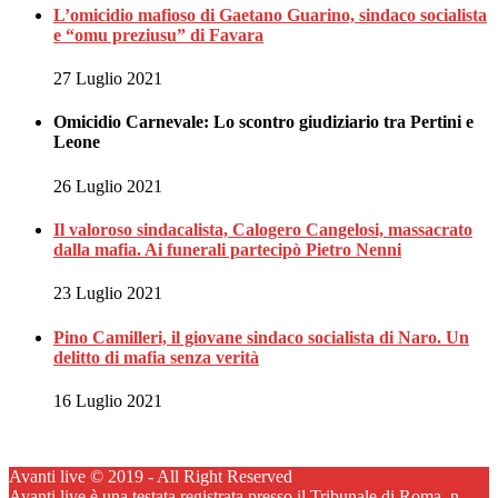
L’omicidio mafioso di Gaetano Guarino, sindaco socialista
e “omu preziusu” di Favara
27 Luglio 2021
Omicidio Carnevale: Lo scontro giudiziario tra Pertini e
Leone
26 Luglio 2021
Il valoroso sindacalista, Calogero Cangelosi, massacrato
dalla mafia. Ai funerali partecipò Pietro Nenni
23 Luglio 2021
Pino Camilleri, il giovane sindaco socialista di Naro. Un
delitto di mafia senza verità
16 Luglio 2021
Avanti live © 2019 - All Right Reserved
Avanti live è una testata registrata presso il Tribunale di Roma, n.