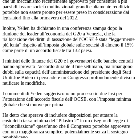
che un meccanismo recentemente approvato per consentire a più
paesi di tassare società multinazionali grandi e altamente redditizie
potrebbe non essere pronto per essere preso in considerazione dai
legislatori fino alla primavera del 2022.
Inoltre, Yellen ha dichiarato in una conferenza stampa dopo la
riunione dei leader all’economia del G20 a Venezia, che la
riallocazione dei diritti di tassazione dell’OCSE è stata “leggermente
più lenta” rispetto all’imposta globale sulle società di almeno il 15%
come parte di un accordo fiscale tra 132 paesi.
I ministri delle finanze del G20 e i governatori delle banche centrali
hanno approvato l’accordo durante il fine settimana, ma rimangono
dubbi sulla capacità dell’amministrazione del presidente degli Stati
Uniti Joe Biden di persuadere un Congresso profondamente diviso a
ratificare le modifiche.
I commenti di Yellen suggeriscono un processo in due fasi per
l’attuazione dell’accordo fiscale dell’OCSE, con l’imposta minima
globale che si muove per prima.
Ha detto che sperava di includere disposizioni per attuare la
cosiddetta tassa minima del “Pilastro 2” in un disegno di legge di
“riconciliazione” quest’anno che il Congresso potrebbe approvare
con una maggioranza semplice, potenzialmente senza il sostegno
repubblicano.