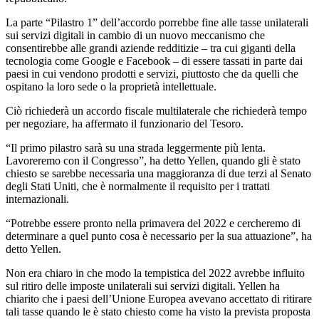
La parte “Pilastro 1” dell’accordo porrebbe fine alle tasse unilaterali
sui servizi digitali in cambio di un nuovo meccanismo che
consentirebbe alle grandi aziende redditizie – tra cui giganti della
tecnologia come Google e Facebook – di essere tassati in parte dai
paesi in cui vendono prodotti e servizi, piuttosto che da quelli che
ospitano la loro sede o la proprietà intellettuale.
Ciò richiederà un accordo fiscale multilaterale che richiederà tempo
per negoziare, ha affermato il funzionario del Tesoro.
“Il primo pilastro sarà su una strada leggermente più lenta.
Lavoreremo con il Congresso”, ha detto Yellen, quando gli è stato
chiesto se sarebbe necessaria una maggioranza di due terzi al Senato
degli Stati Uniti, che è normalmente il requisito per i trattati
internazionali.
“Potrebbe essere pronto nella primavera del 2022 e cercheremo di
determinare a quel punto cosa è necessario per la sua attuazione”, ha
detto Yellen.
Non era chiaro in che modo la tempistica del 2022 avrebbe influito
sul ritiro delle imposte unilaterali sui servizi digitali. Yellen ha
chiarito che i paesi dell’Unione Europea avevano accettato di ritirare
tali tasse quando le è stato chiesto come ha visto la prevista proposta