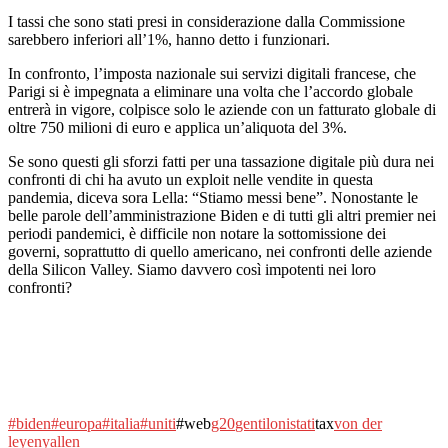
I tassi che sono stati presi in considerazione dalla Commissione
sarebbero inferiori all’1%, hanno detto i funzionari.
In confronto, l’imposta nazionale sui servizi digitali francese, che
Parigi si è impegnata a eliminare una volta che l’accordo globale
entrerà in vigore, colpisce solo le aziende con un fatturato globale di
oltre 750 milioni di euro e applica un’aliquota del 3%.
Se sono questi gli sforzi fatti per una tassazione digitale più dura nei
confronti di chi ha avuto un exploit nelle vendite in questa
pandemia, diceva sora Lella: “Stiamo messi bene”. Nonostante le
belle parole dell’amministrazione Biden e di tutti gli altri premier nei
periodi pandemici, è difficile non notare la sottomissione dei
governi, soprattutto di quello americano, nei confronti delle aziende
della Silicon Valley. Siamo davvero così impotenti nei loro
confronti?
#biden
#europa
#italia
#uniti
#web
g20
gentiloni
stati
tax
von der
leyen
yallen