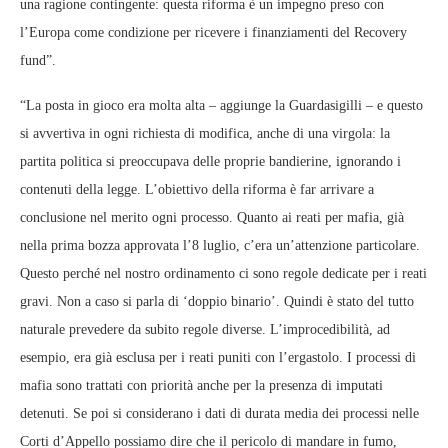
una ragione contingente: questa riforma è un impegno preso con
l’Europa come condizione per ricevere i finanziamenti del Recovery
fund”.
“La posta in gioco era molta alta – aggiunge la Guardasigilli – e questo
si avvertiva in ogni richiesta di modifica, anche di una virgola: la
partita politica si preoccupava delle proprie bandierine, ignorando i
contenuti della legge. L’obiettivo della riforma è far arrivare a
conclusione nel merito ogni processo. Quanto ai reati per mafia, già
nella prima bozza approvata l’8 luglio, c’era un’attenzione particolare.
Questo perché nel nostro ordinamento ci sono regole dedicate per i reati
gravi. Non a caso si parla di ‘doppio binario’. Quindi è stato del tutto
naturale prevedere da subito regole diverse. L’improcedibilità, ad
esempio, era già esclusa per i reati puniti con l’ergastolo. I processi di
mafia sono trattati con priorità anche per la presenza di imputati
detenuti. Se poi si considerano i dati di durata media dei processi nelle
Corti d’Appello possiamo dire che il pericolo di mandare in fumo,