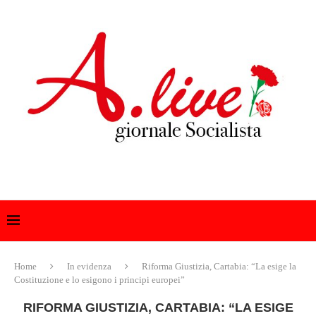
Home
In evidenza
Riforma Giustizia, Cartabia: “La esige la
Costituzione e lo esigono i principi europei”
RIFORMA GIUSTIZIA, CARTABIA: “LA ESIGE