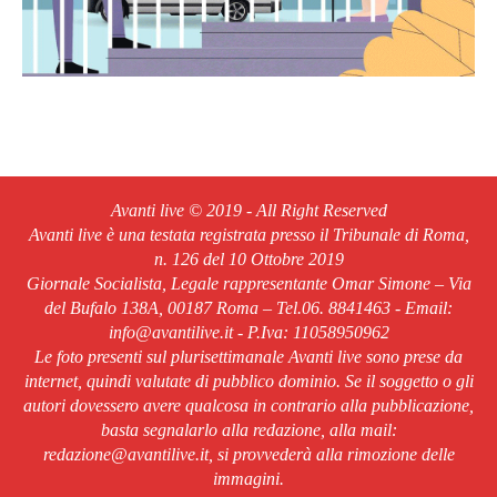
Avanti live © 2019 - All Right Reserved
Avanti live è una testata registrata presso il Tribunale di Roma,
n. 126 del 10 Ottobre 2019
Giornale Socialista, Legale rappresentante Omar Simone – Via
del Bufalo 138A, 00187 Roma – Tel.06. 8841463 - Email:
info@avantilive.it - P.Iva: 11058950962
Le foto presenti sul plurisettimanale Avanti live sono prese da
internet, quindi valutate di pubblico dominio. Se il soggetto o gli
autori dovessero avere qualcosa in contrario alla pubblicazione,
basta segnalarlo alla redazione, alla mail:
redazione@avantilive.it, si provvederà alla rimozione delle
immagini.