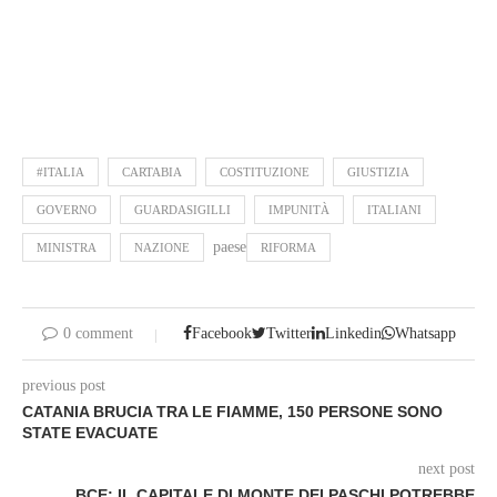
#ITALIA
CARTABIA
COSTITUZIONE
GIUSTIZIA
GOVERNO
GUARDASIGILLI
IMPUNITÀ
ITALIANI
paese
MINISTRA
NAZIONE
RIFORMA
0 comment
Facebook
Twitter
Linkedin
Whatsapp
previous post
CATANIA BRUCIA TRA LE FIAMME, 150 PERSONE SONO
STATE EVACUATE
next post
BCE: IL CAPITALE DI MONTE DEI PASCHI POTREBBE