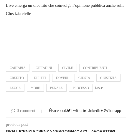
Live emerga un dibattito che coinvolga l’opinione pubblica anche sulla
Giustizia civile.
CARTABIA
CITTADINI
CIVILE
CONTRIBUENTI
CREDITO
DIRITTI
DOVERI
GIUSTA
GIUSTIZIA
tasse
LEGGE
MORE
PENALE
PROCESSO
0 comment
Facebook
Twitter
Linkedin
Whatsapp
previous post
GKN LICENZIA “SENZA VERGOGNA” 422 LAVORATORI