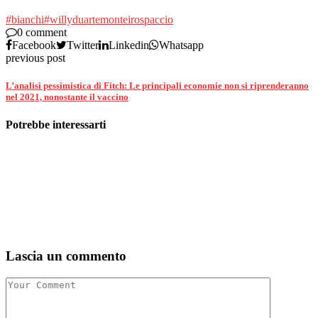
#bianchi
#willy
duarte
monteiro
spaccio
0 comment
Facebook
Twitter
Linkedin
Whatsapp
previous post
L’analisi pessimistica di Fitch: Le principali economie non si riprenderanno
nel 2021, nonostante il vaccino
Potrebbe interessarti
Lascia un commento