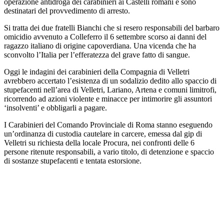
operazione antidroga dei carabinieri ai Castelli romani e sono
destinatari del provvedimento di arresto.
Si tratta dei due fratelli Bianchi che si resero responsabili del barbaro
omicidio avvenuto a Colleferro il 6 settembre scorso ai danni del
ragazzo italiano di origine capoverdiana. Una vicenda che ha
sconvolto l’Italia per l’efferatezza del grave fatto di sangue.
Oggi le indagini dei carabinieri della Compagnia di Velletri
avrebbero accertato l’esistenza di un sodalizio dedito allo spaccio di
stupefacenti nell’area di Velletri, Lariano, Artena e comuni limitrofi,
ricorrendo ad azioni violente e minacce per intimorire gli assuntori
‘insolventi’ e obbligarli a pagare.
I Carabinieri del Comando Provinciale di Roma stanno eseguendo
un’ordinanza di custodia cautelare in carcere, emessa dal gip di
Velletri su richiesta della locale Procura, nei confronti delle 6
persone ritenute responsabili, a vario titolo, di detenzione e spaccio
di sostanze stupefacenti e tentata estorsione.