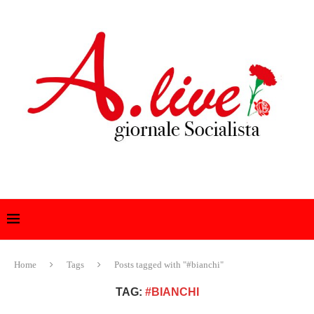
Home
Tags
Posts tagged with "#bianchi"
TAG:
#BIANCHI