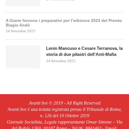
A Giarre fervono i preparativi per l’edizione 2023 del Premio
Biagio Andò
24 Settembre 2023
Lenin Mancuso e Cesare Terranova, la
storia di due pilastri dell’Anti-Mafia
24 Settembre 2023
Avanti live © 2019 - All Right Reserved
Avanti live è una testata registrata presso il Tribunale di Roma,
n. 126 del 10 Ottobre 2019
Giornale Socialista, Legale rappresentante Omar Simone – Via
del Bufalo 138A, 00187 Roma – Tel.06. 8841463 - Email: