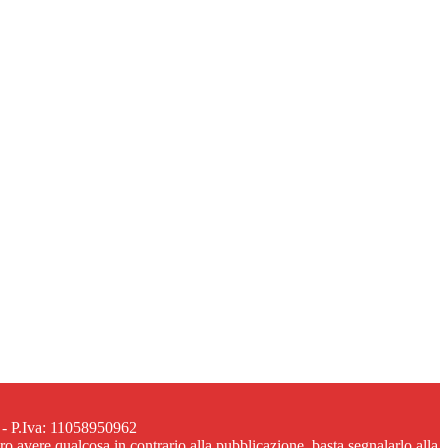
 - P.Iva: 11058950962
ero avere qualcosa in contrario alla pubblicazione, basta segnalarlo alla