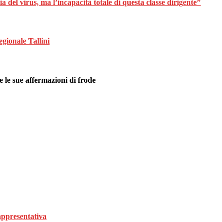
 del virus, ma l’incapacità totale di questa classe dirigente”
egionale Tallini
 le sue affermazioni di frode
rappresentativa