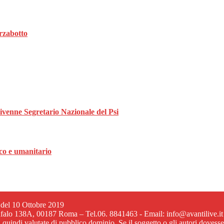
rzabotto
divenne Segretario Nazionale del Psi
ico e umanitario
6 del 10 Ottobre 2019
ufalo 138A, 00187 Roma – Tel.06. 8841463 - Email: info@avantilive.it
, quindi valutate di pubblico dominio. Se il soggetto o gli autori dovess