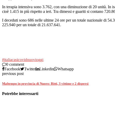
In terapia intensiva sono 3.762, con una diminuzione di 20 unità. In iso
cioè 1.415 in più rispetto a ieri. Tra dimessi e guariti si contano 720.
I deceduti sono 686 nelle ultime 24 ore per un totale nazionale di 54.3
225.940 per un totale di 21.637.641.
#italia
casi
covid
nuovi
oggi
0 comment
Facebook
Twitter
Linkedin
Whatsapp
previous post
Maltempo in provincia di Nuoro: Bitti, 3 vittime e 2 dispersi
Potrebbe interessarti