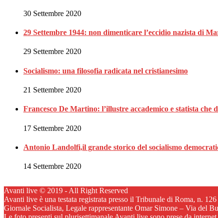
30 Settembre 2020
29 Settembre 1944: non dimenticare l’eccidio nazista di Ma
29 Settembre 2020
Socialismo: una filosofia radicata nel cristianesimo
21 Settembre 2020
Francesco De Martino: l’illustre accademico e statista che 
17 Settembre 2020
Antonio Landolfi,il grande storico del socialismo democrat
14 Settembre 2020
Avanti live © 2019 - All Right Reserved
Avanti live è una testata registrata presso il Tribunale di Roma, n. 12
Giornale Socialista, Legale rappresentante Omar Simone – Via del B
Le foto presenti sul plurisettimanale Avanti live sono prese da internet