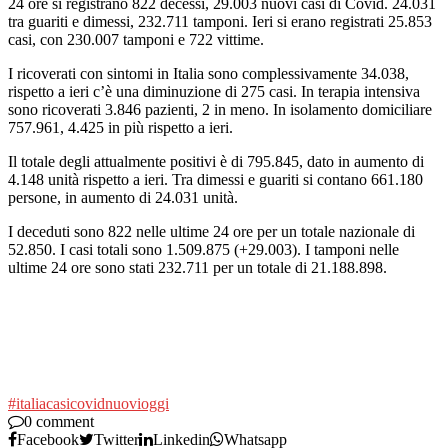
24 ore si registrano ​822 decessi, 29.003 nuovi casi di Covid. 24.031
tra guariti e dimessi, 232.711 tamponi. Ieri si erano registrati 25.853
casi, con 230.007 tamponi e 722 vittime.
I ricoverati con sintomi in Italia sono complessivamente 34.038,
rispetto a ieri c’è una diminuzione di 275 casi. In terapia intensiva
sono ricoverati 3.846 pazienti, 2 in meno. In isolamento domiciliare
757.961, 4.425 in più rispetto a ieri.
Il totale degli attualmente positivi è di 795.845, dato in aumento di
4.148 unità rispetto a ieri. Tra dimessi e guariti si contano 661.180
persone, in aumento di 24.031 unità.
I deceduti sono 822 nelle ultime 24 ore per un totale nazionale di
52.850. I casi totali sono 1.509.875 (+29.003). I tamponi nelle
ultime 24 ore sono stati 232.711 per un totale di 21.188.898.
#italia
casi
covid
nuovi
oggi
0 comment
Facebook
Twitter
Linkedin
Whatsapp