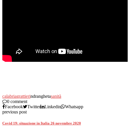
calabria
grattieri
ndrangheta
sanità
0 comment
Facebook
Twitter
Linkedin
Whatsapp
previous post
Covid 19: situazione in Italia 26 novembre 2020