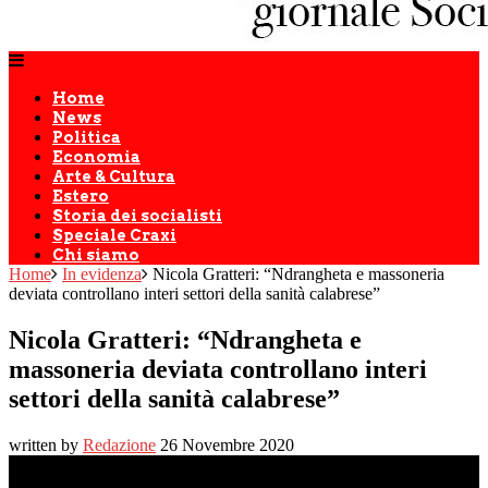
Home
News
Politica
Economia
Arte & Cultura
Estero
Storia dei socialisti
Speciale Craxi
Chi siamo
Home
In evidenza
Nicola Gratteri: “Ndrangheta e massoneria
deviata controllano interi settori della sanità calabrese”
Nicola Gratteri: “Ndrangheta e
massoneria deviata controllano interi
settori della sanità calabrese”
written by
Redazione
26 Novembre 2020