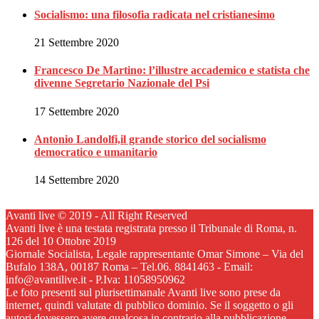
Socialismo: una filosofia radicata nel cristianesimo
21 Settembre 2020
Francesco De Martino: l’illustre accademico e statista che
divenne Segretario Nazionale del Psi
17 Settembre 2020
Antonio Landolfi,il grande storico del socialismo
democratico e umanitario
14 Settembre 2020
Avanti live © 2019 - All Right Reserved
Avanti live è una testata registrata presso il Tribunale di Roma, n.
126 del 10 Ottobre 2019
Giornale Socialista, Legale rappresentante Omar Simone – Via del
Bufalo 138A, 00187 Roma – Tel.06. 8841463 - Email:
info@avantilive.it - P.Iva: 11058950962
Le foto presenti sul plurisettimanale Avanti live sono prese da
internet, quindi valutate di pubblico dominio. Se il soggetto o gli
autori dovessero avere qualcosa in contrario alla pubblicazione,