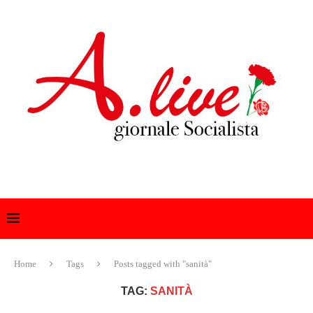
Home
Tags
Posts tagged with "sanità"
TAG:
SANITÀ