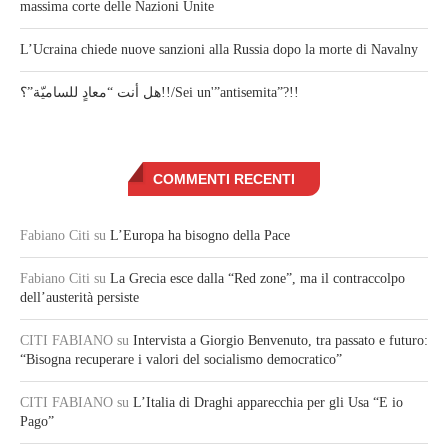
massima corte delle Nazioni Unite
L’Ucraina chiede nuove sanzioni alla Russia dopo la morte di Navalny
هل أنت “معادٍ للساميّة”؟!!/Sei un'”antisemita”?!!
COMMENTI RECENTI
Fabiano Citi
su
L’Europa ha bisogno della Pace
Fabiano Citi
su
La Grecia esce dalla “Red zone”, ma il contraccolpo
dell’austerità persiste
CITI FABIANO
su
Intervista a Giorgio Benvenuto, tra passato e futuro:
“Bisogna recuperare i valori del socialismo democratico”
CITI FABIANO
su
L’Italia di Draghi apparecchia per gli Usa “E io
Pago”