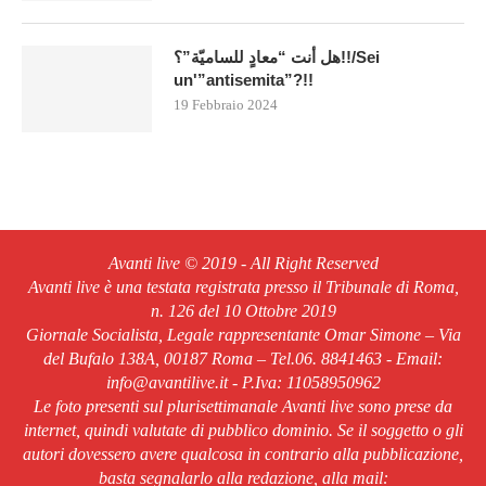
هل أنت “معادٍ للساميّة”؟!!/Sei
un'”antisemita”?!!
19 Febbraio 2024
Avanti live © 2019 - All Right Reserved
Avanti live è una testata registrata presso il Tribunale di Roma,
n. 126 del 10 Ottobre 2019
Giornale Socialista, Legale rappresentante Omar Simone – Via
del Bufalo 138A, 00187 Roma – Tel.06. 8841463 - Email:
info@avantilive.it - P.Iva: 11058950962
Le foto presenti sul plurisettimanale Avanti live sono prese da
internet, quindi valutate di pubblico dominio. Se il soggetto o gli
autori dovessero avere qualcosa in contrario alla pubblicazione,
basta segnalarlo alla redazione, alla mail: