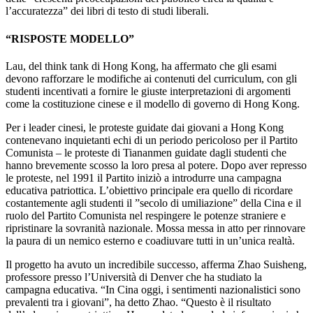
l’accuratezza” dei libri di testo di studi liberali.
“RISPOSTE MODELLO”
Lau, del think tank di Hong Kong, ha affermato che gli esami
devono rafforzare le modifiche ai contenuti del curriculum, con gli
studenti incentivati ​​a fornire le giuste interpretazioni di argomenti
come la costituzione cinese e il modello di governo di Hong Kong.
Per i leader cinesi, le proteste guidate dai giovani a Hong Kong
contenevano inquietanti echi di un periodo pericoloso per il Partito
Comunista – le proteste di Tiananmen guidate dagli studenti che
hanno brevemente scosso la loro presa al potere. Dopo aver represso
le proteste, nel 1991 il Partito iniziò a introdurre una campagna
educativa patriottica. L’obiettivo principale era quello di ricordare
costantemente agli studenti il ​​”secolo di umiliazione” della Cina e il
ruolo del Partito Comunista nel respingere le potenze straniere e
ripristinare la sovranità nazionale. Mossa messa in atto per rinnovare
la paura di un nemico esterno e coadiuvare tutti in un’unica realtà.
Il progetto ha avuto un incredibile successo, afferma Zhao Suisheng,
professore presso l’Università di Denver che ha studiato la
campagna educativa. “In Cina oggi, i sentimenti nazionalistici sono
prevalenti tra i giovani”, ha detto Zhao. “Questo è il risultato