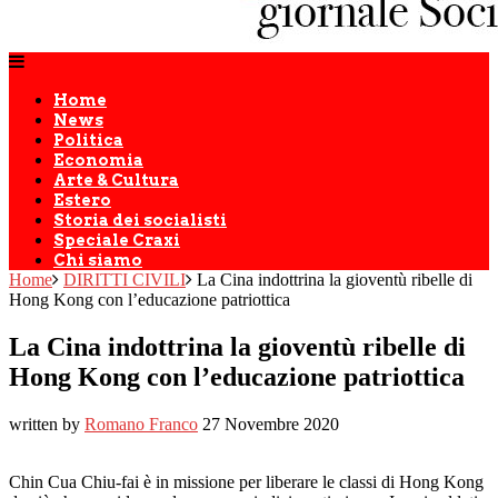
Home
News
Politica
Economia
Arte & Cultura
Estero
Storia dei socialisti
Speciale Craxi
Chi siamo
Home
DIRITTI CIVILI
La Cina indottrina la gioventù ribelle di
Hong Kong con l’educazione patriottica
La Cina indottrina la gioventù ribelle di
Hong Kong con l’educazione patriottica
written by
Romano Franco
27 Novembre 2020
Chin Cua Chiu-fai è in missione per liberare le classi di Hong Kong