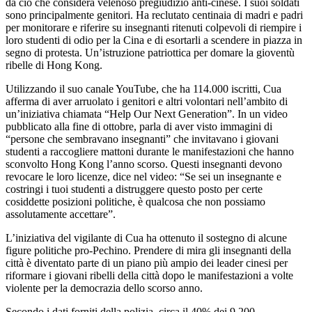
da ciò che considera velenoso pregiudizio anti-cinese. I suoi soldati
sono principalmente genitori. Ha reclutato centinaia di madri e padri
per monitorare e riferire su insegnanti ritenuti colpevoli di riempire i
loro studenti di odio per la Cina e di esortarli a scendere in piazza in
segno di protesta. Un’istruzione patriottica per domare la gioventù
ribelle di Hong Kong.
Utilizzando il suo canale YouTube, che ha 114.000 iscritti, Cua
afferma di aver arruolato i genitori e altri volontari nell’ambito di
un’iniziativa chiamata “Help Our Next Generation”. In un video
pubblicato alla fine di ottobre, parla di aver visto immagini di
“persone che sembravano insegnanti” che invitavano i giovani
studenti a raccogliere mattoni durante le manifestazioni che hanno
sconvolto Hong Kong l’anno scorso. Questi insegnanti devono
revocare le loro licenze, dice nel video: “Se sei un insegnante e
costringi i tuoi studenti a distruggere questo posto per certe
cosiddette posizioni politiche, è qualcosa che non possiamo
assolutamente accettare”.
L’iniziativa del vigilante di Cua ha ottenuto il sostegno di alcune
figure politiche pro-Pechino. Prendere di mira gli insegnanti della
città è diventato parte di un piano più ampio dei leader cinesi per
riformare i giovani ribelli della città dopo le manifestazioni a volte
violente per la democrazia dello scorso anno.
Secondo i dati forniti della polizia, circa il 40% dei 9.200