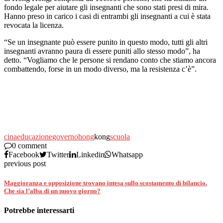
fondo legale per aiutare gli insegnanti che sono stati presi di mira.
Hanno preso in carico i casi di entrambi gli insegnanti a cui è stata
revocata la licenza.
“Se un insegnante può essere punito in questo modo, tutti gli altri
insegnanti avranno paura di essere puniti allo stesso modo”, ha
detto. “Vogliamo che le persone si rendano conto che stiamo ancora
combattendo, forse in un modo diverso, ma la resistenza c’è”.
cina
educazione
governo
hong
kong
scuola
0 comment
Facebook
Twitter
Linkedin
Whatsapp
previous post
Maggioranza e opposizione trovano intesa sullo scostamento di bilancio.
Che sia l’alba di un nuovo giorno?
Potrebbe interessarti