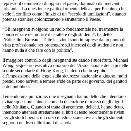
represso il commercio di oppio nel paese, dominato dai mercanti
britannici. La questione è particolarmente delicata per Pechino, che
vede il conflitto come l’inizio di un “secolo di umiliazioni”, quando
potenze straniere colonizzarono e sfruttarono il Paese.
“Gli insegnanti svolgono un ruolo fondamentale nel trasmettere la
conoscenza e nel nutrire il carattere degli studenti”, ha detto
l’Education Bureau. “Tutte le azioni sono intraprese da un punto di
vista professionale per proteggere gli interessi degli studenti e non
hanno nulla a che fare con la politica”.
Il maggiore controllo degli insegnanti sta dando i suoi frutti. Michael
Wong, segretario esecutivo onorario dell’Associazione dei capi delle
scuole secondarie di Hong Kong, ha detto che in seguito
all’imposizione della legge sulla sicurezza nazionale a giugno, molti
presidi sono arrivati ​​a temere sfide da parte del governo, dei genitori
o del pubblico.
Temendo una punizione, due insegnanti hanno detto che intendono
evitare questioni spinose come la detenzione di massa degli uiguri
nello Xinjiang. Quando si tratta di argomenti delicati, hanno detto,
intendono attenersi strettamente ai libri di testo recentemente rivisti
per gli studi liberali, un corso di educazione civica che gli studenti
seguono nei loro ultimi anni di scuola.