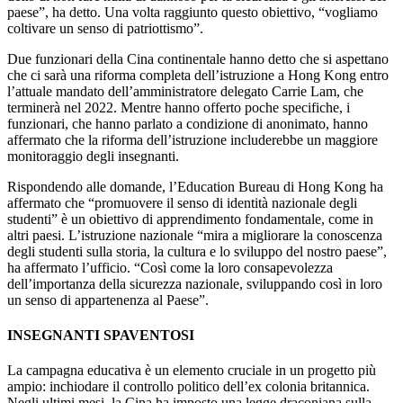
paese”, ha detto. Una volta raggiunto questo obiettivo, “vogliamo
coltivare un senso di patriottismo”.
Due funzionari della Cina continentale hanno detto che si aspettano
che ci sarà una riforma completa dell’istruzione a Hong Kong entro
l’attuale mandato dell’amministratore delegato Carrie Lam, che
terminerà nel 2022. Mentre hanno offerto poche specifiche, i
funzionari, che hanno parlato a condizione di anonimato, hanno
affermato che la riforma dell’istruzione includerebbe un maggiore
monitoraggio degli insegnanti.
Rispondendo alle domande, l’Education Bureau di Hong Kong ha
affermato che “promuovere il senso di identità nazionale degli
studenti” è un obiettivo di apprendimento fondamentale, come in
altri paesi. L’istruzione nazionale “mira a migliorare la conoscenza
degli studenti sulla storia, la cultura e lo sviluppo del nostro paese”,
ha affermato l’ufficio. “Così come la loro consapevolezza
dell’importanza della sicurezza nazionale, sviluppando così in loro
un senso di appartenenza al Paese”.
INSEGNANTI SPAVENTOSI
La campagna educativa è un elemento cruciale in un progetto più
ampio: inchiodare il controllo politico dell’ex colonia britannica.
Negli ultimi mesi, la Cina ha imposto una legge draconiana sulla