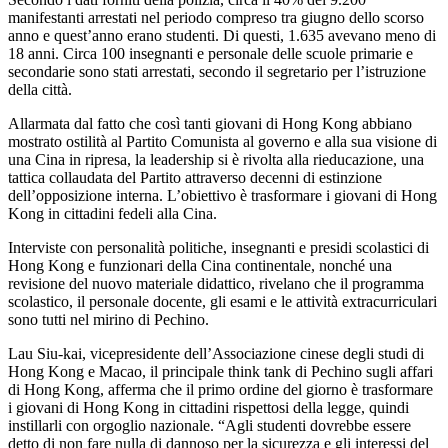
manifestanti arrestati nel periodo compreso tra giugno dello scorso
anno e quest’anno erano studenti. Di questi, 1.635 avevano meno di
18 anni. Circa 100 insegnanti e personale delle scuole primarie e
secondarie sono stati arrestati, secondo il segretario per l’istruzione
della città.
Allarmata dal fatto che così tanti giovani di Hong Kong abbiano
mostrato ostilità al Partito Comunista al governo e alla sua visione di
una Cina in ripresa, la leadership si è rivolta alla rieducazione, una
tattica collaudata del Partito attraverso decenni di estinzione
dell’opposizione interna. L’obiettivo è trasformare i giovani di Hong
Kong in cittadini fedeli alla Cina.
Interviste con personalità politiche, insegnanti e presidi scolastici di
Hong Kong e funzionari della Cina continentale, nonché una
revisione del nuovo materiale didattico, rivelano che il programma
scolastico, il personale docente, gli esami e le attività extracurriculari
sono tutti nel mirino di Pechino.
Lau Siu-kai, vicepresidente dell’Associazione cinese degli studi di
Hong Kong e Macao, il principale think tank di Pechino sugli affari
di Hong Kong, afferma che il primo ordine del giorno è trasformare
i giovani di Hong Kong in cittadini rispettosi della legge, quindi
instillarli con orgoglio nazionale. “Agli studenti dovrebbe essere
detto di non fare nulla di dannoso per la sicurezza e gli interessi del