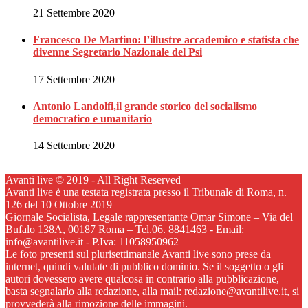
21 Settembre 2020
Francesco De Martino: l’illustre accademico e statista che
divenne Segretario Nazionale del Psi
17 Settembre 2020
Antonio Landolfi,il grande storico del socialismo
democratico e umanitario
14 Settembre 2020
Avanti live © 2019 - All Right Reserved
Avanti live è una testata registrata presso il Tribunale di Roma, n.
126 del 10 Ottobre 2019
Giornale Socialista, Legale rappresentante Omar Simone – Via del
Bufalo 138A, 00187 Roma – Tel.06. 8841463 - Email:
info@avantilive.it - P.Iva: 11058950962
Le foto presenti sul plurisettimanale Avanti live sono prese da
internet, quindi valutate di pubblico dominio. Se il soggetto o gli
autori dovessero avere qualcosa in contrario alla pubblicazione,
basta segnalarlo alla redazione, alla mail: redazione@avantilive.it, si
provvederà alla rimozione delle immagini.