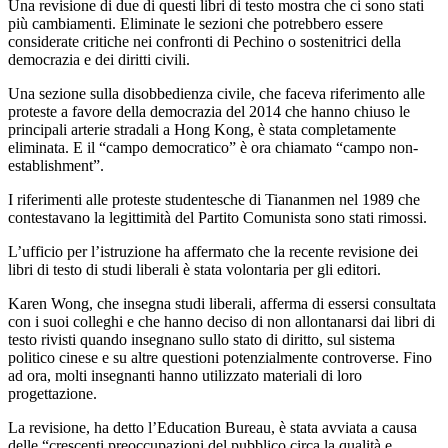
Una revisione di due di questi libri di testo mostra che ci sono stati
più cambiamenti. Eliminate le sezioni che potrebbero essere
considerate critiche nei confronti di Pechino o sostenitrici della
democrazia e dei diritti civili.
Una sezione sulla disobbedienza civile, che faceva riferimento alle
proteste a favore della democrazia del 2014 che hanno chiuso le
principali arterie stradali a Hong Kong, è stata completamente
eliminata. E il “campo democratico” è ora chiamato “campo non-
establishment”.
I riferimenti alle proteste studentesche di Tiananmen nel 1989 che
contestavano la legittimità del Partito Comunista sono stati rimossi.
L’ufficio per l’istruzione ha affermato che la recente revisione dei
libri di testo di studi liberali è stata volontaria per gli editori.
Karen Wong, che insegna studi liberali, afferma di essersi consultata
con i suoi colleghi e che hanno deciso di non allontanarsi dai libri di
testo rivisti quando insegnano sullo stato di diritto, sul sistema
politico cinese e su altre questioni potenzialmente controverse. Fino
ad ora, molti insegnanti hanno utilizzato materiali di loro
progettazione.
La revisione, ha detto l’Education Bureau, è stata avviata a causa
delle “crescenti preoccupazioni del pubblico circa la qualità e