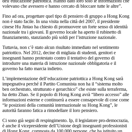
dell’educazione patriottica. Hanno dato loro solo le informazioni che
volevano che avessero e hanno cercato di bloccare tutte le altre”.
Fino ad ora, progettare quel tipo di pensiero di gruppo a Hong Kong
non è stato facile. In una visita nella città del 2007, il presidente
cinese Hu Jintao ha chiesto di promuovere un forte senso di identità
nazionale tra i giovani. Il governo locale ha aperto il rubinetto di
finanziamento, stanziando più soldi per l’istruzione nazionale.
Tuttavia, non c’è stato alcun risultato immediato nel sentimento
patriottico. Nel 2012, decine di migliaia di studenti, genitori e
insegnanti hanno protestato contro il tentativo del governo di
introdurre una materia di istruzione nazionale obbligatoria e il
governo ha fatto marcia indietro.
L’implementazione dell’educazione patriottica a Hong Kong sarà
impegnativa perché il Partito Comunista non ha il “sistema molto
ben orchestrato, strutturato e gerarchico” che esiste sulla terraferma,
ha detto Zhao. Se il popolo di Hong Kong avrà “libero accesso” alle
informazioni esterne e continuerà a essere consapevole di cose come
“le posizioni della comunità internazionale su Hong Kong”, le
autorità faranno fatica a rimodellare il loro pensiero.
Ci sono già segni di respingimento. Ip, il legislatore pro-democrazia,
è anche il vicepresidente dell’Unione degli insegnanti professionisti
di Hong Kong, composta da 100.000 persone, che ha istituito un