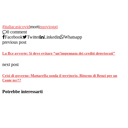
#italia
casi
covid
morti
nuovi
oggi
0 comment
Facebook
Twitter
Linkedin
Whatsapp
previous post
La Bce avverte: Si deve evitare “un’impennata dei crediti deteriorati”
next post
Crisi di governo: Mattarella sonda il territorio. Ritorno di Renzi per un
Conte ter??
Potrebbe interessarti