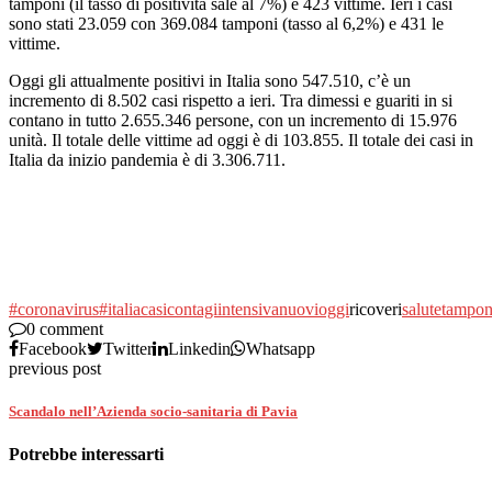
tamponi (il tasso di positività sale al 7%) e 423 vittime. Ieri i casi
sono stati 23.059 con 369.084 tamponi (tasso al 6,2%) e 431 le
vittime.
Oggi gli attualmente positivi in Italia sono 547.510, c’è un
incremento di 8.502 casi rispetto a ieri. Tra dimessi e guariti in si
contano in tutto 2.655.346 persone, con un incremento di 15.976
unità. Il totale delle vittime ad oggi è di 103.855. Il totale dei casi in
Italia da inizio pandemia è di 3.306.711.
#coronavirus
#italia
casi
contagi
intensiva
nuovi
oggi
ricoveri
salute
tampon
0 comment
Facebook
Twitter
Linkedin
Whatsapp
previous post
Scandalo nell’Azienda socio-sanitaria di Pavia
Potrebbe interessarti