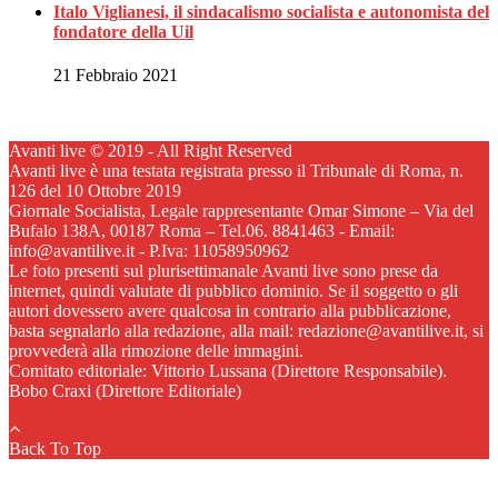
Italo Viglianesi, il sindacalismo socialista e autonomista del
fondatore della Uil
21 Febbraio 2021
Avanti live © 2019 - All Right Reserved
Avanti live è una testata registrata presso il Tribunale di Roma, n.
126 del 10 Ottobre 2019
Giornale Socialista, Legale rappresentante Omar Simone – Via del
Bufalo 138A, 00187 Roma – Tel.06. 8841463 - Email:
info@avantilive.it - P.Iva: 11058950962
Le foto presenti sul plurisettimanale Avanti live sono prese da
internet, quindi valutate di pubblico dominio. Se il soggetto o gli
autori dovessero avere qualcosa in contrario alla pubblicazione,
basta segnalarlo alla redazione, alla mail: redazione@avantilive.it, si
provvederà alla rimozione delle immagini.
Comitato editoriale: Vittorio Lussana (Direttore Responsabile).
Bobo Craxi (Direttore Editoriale)
Back To Top