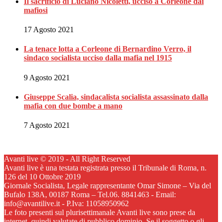
Il sacrificio di Luciano Nicoletti, ucciso a Corleone dai
mafiosi
17 Agosto 2021
La tenace lotta a Corleone di Bernardino Verro, il
sindaco socialista ucciso dalla mafia nel 1915
9 Agosto 2021
Giuseppe Scalia, sindacalista socialista assassinato dalla
mafia con due bombe a mano
7 Agosto 2021
Avanti live © 2019 - All Right Reserved
Avanti live è una testata registrata presso il Tribunale di Roma, n.
126 del 10 Ottobre 2019
Giornale Socialista, Legale rappresentante Omar Simone – Via del
Bufalo 138A, 00187 Roma – Tel.06. 8841463 - Email:
info@avantilive.it - P.Iva: 11058950962
Le foto presenti sul plurisettimanale Avanti live sono prese da
internet, quindi valutate di pubblico dominio. Se il soggetto o gli