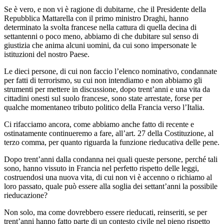
Se è vero, e non vi è ragione di dubitarne, che il Presidente della
Repubblica Mattarella con il primo ministro Draghi, hanno
determinato la svolta francese nella cattura di quella decina di
settantenni o poco meno, abbiamo di che dubitare sul senso di
giustizia che anima alcuni uomini, da cui sono impersonate le
istituzioni del nostro Paese.
Le dieci persone, di cui non faccio l’elenco nominativo, condannate
per fatti di terrorismo, su cui non intendiamo e non abbiamo gli
strumenti per mettere in discussione, dopo trent’anni e una vita da
cittadini onesti sul suolo francese, sono state arrestate, forse per
qualche momentaneo tributo politico della Francia verso l’Italia.
Ci rifacciamo ancora, come abbiamo anche fatto di recente e
ostinatamente continueremo a fare, all’art. 27 della Costituzione, al
terzo comma, per quanto riguarda la funzione rieducativa delle pene.
Dopo trent’anni dalla condanna nei quali queste persone, perché tali
sono, hanno vissuto in Francia nel perfetto rispetto delle leggi,
costruendosi una nuova vita, di cui non vi è accenno o richiamo al
loro passato, quale può essere alla soglia dei settant’anni la possibile
rieducazione?
Non solo, ma come dovrebbero essere rieducati, reinseriti, se per
trent’anni hanno fatto parte di un contesto civile nel pieno rispetto