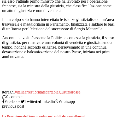
sia esso l’attuale primo ministro che ha lavorato per l’operazione
francese, sia la ministra della giustizia, che classifica l’azione come
un atto di giustizia e non di vendetta.
In un colpo solo hanno intercettato le istanze giustizialiste di un’area
trasversale e maggioritaria in Parlamento, finalizzata a saldare le basi
di un’intesa per l’elezione del successore di Sergio Mattarella.
Ancora una volta è assente la Politica e con essa la giustizia, il senso
di giustizia, per rimarcare una volontà di vendetta e giustizialismo a
tempo, nonché secondo esigenze, perseverando in una continua
devastazione e balcanizzazione del nostro Paese, iniziata nei primi
anni novanta.
#draghi
#italia
arresti
brigate
cartabia
giustizia
rosse
0 comment
Facebook
Twitter
Linkedin
Whatsapp
previous post
La Presidente del Senato vola con i soldi dei contribuenti