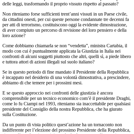
delle leggi, trasformando il proprio vissuto rispetto al passato?
Non riteniamo forse sufficienti trent’anni vissuti in un Paese civile,
da cittadini onesti, per cui queste persone condannate tre decenni fa
per atti di terrorismo, costituiscono oggi la evidente dimostrazione,
di aver compiuto un percorso di revisione del loro pensiero e della
loro azione?
Come dobbiamo chiamarla se non “vendetta”, ministra Cartabia, il
modo con cui è puntualmente applicata la Giustizia in Italia nei
confronti di alcuni soggetti piuttosto che altri, quelli sì, a piede libero
e tuttora attori di azioni illegali sul suolo italiano?
Se in questo periodo di fine mandato il Presidente della Repubblica
è incappato nel desiderio di una volontà dimostrativa, a prescindere,
abbiamo di che temere per i prossimi mesi.
E se questo approccio nei confronti delle giustizia è ancora
comprensibile per un tecnico economico com’è il presidente Draghi,
come lo fu Ciampi nel 1993, riteniamo sia inaccettabile per qualsiasi
presidente del Consiglio della nostra Repubblica, che ha giurato
sulla Costituzione.
Da un punto di vista politico quest’azione ha un tornaconto non
indifferente per l’elezione del prossimo Presidente della Repubblica,