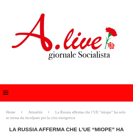
Home
Attualità
La Russia afferma che l’UE “miope” ha solo
se stessa da incolpare per la crisi energetica
LA RUSSIA AFFERMA CHE L’UE “MIOPE” HA