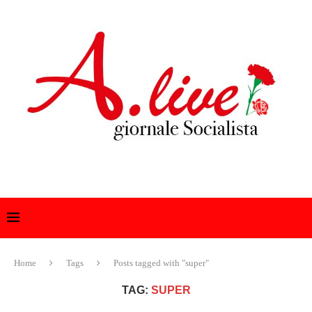
Home
Tags
Posts tagged with "super"
TAG:
SUPER