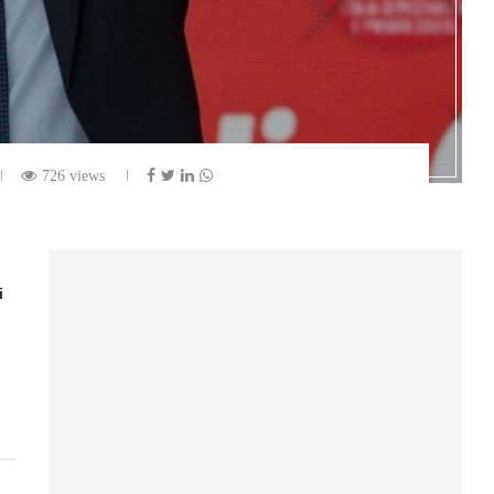
726 views
i