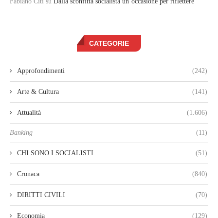
Fabiano Citi
su
Dalla sconfitta socialista un’occasione per riflettere
CATEGORIE
Approfondimenti
(242)
Arte & Cultura
(141)
Attualità
(1.606)
Banking
(11)
CHI SONO I SOCIALISTI
(51)
Cronaca
(840)
DIRITTI CIVILI
(70)
Economia
(129)