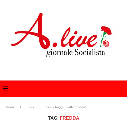
Home
Tags
Posts tagged with "fredda"
TAG:
FREDDA