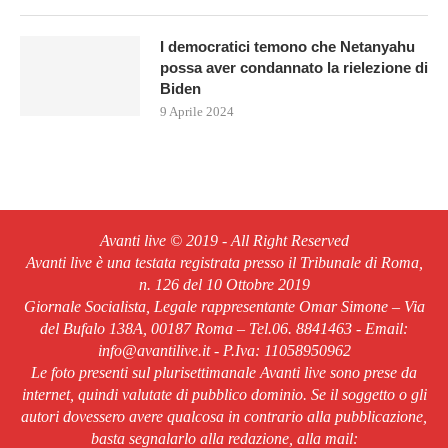
I democratici temono che Netanyahu
possa aver condannato la rielezione di
Biden
9 Aprile 2024
Avanti live © 2019 - All Right Reserved
Avanti live è una testata registrata presso il Tribunale di Roma,
n. 126 del 10 Ottobre 2019
Giornale Socialista, Legale rappresentante Omar Simone – Via
del Bufalo 138A, 00187 Roma – Tel.06. 8841463 - Email:
info@avantilive.it - P.Iva: 11058950962
Le foto presenti sul plurisettimanale Avanti live sono prese da
internet, quindi valutate di pubblico dominio. Se il soggetto o gli
autori dovessero avere qualcosa in contrario alla pubblicazione,
basta segnalarlo alla redazione, alla mail: