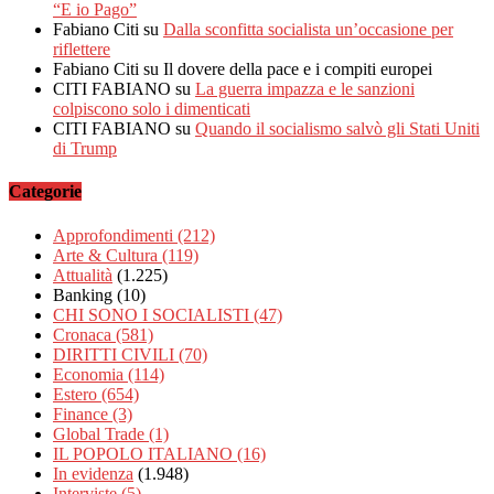
“E io Pago”
Fabiano Citi
su
Dalla sconfitta socialista un’occasione per
riflettere
Fabiano Citi
su Il dovere della pace e i compiti europei
CITI FABIANO
su
La guerra impazza e le sanzioni
colpiscono solo i dimenticati
CITI FABIANO
su
Quando il socialismo salvò gli Stati Uniti
di Trump
Categorie
Approfondimenti
(212)
Arte & Cultura
(119)
Attualità
(1.225)
Banking
(10)
CHI SONO I SOCIALISTI
(47)
Cronaca
(581)
DIRITTI CIVILI
(70)
Economia
(114)
Estero
(654)
Finance
(3)
Global Trade
(1)
IL POPOLO ITALIANO
(16)
In evidenza
(1.948)
Interviste
(5)