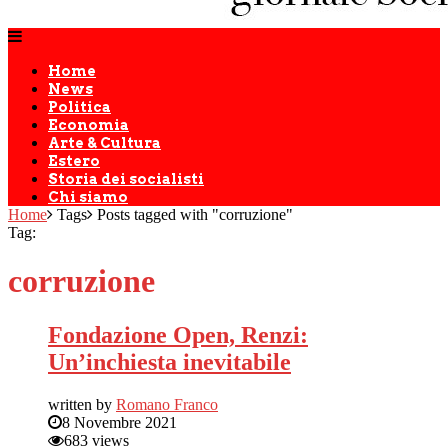
Home
News
Politica
Economia
Arte & Cultura
Estero
Storia dei socialisti
Chi siamo
Home
Tags
Posts tagged with "corruzione"
Tag:
corruzione
Fondazione Open, Renzi:
Un’inchiesta inevitabile
written by
Romano Franco
8 Novembre 2021
683 views