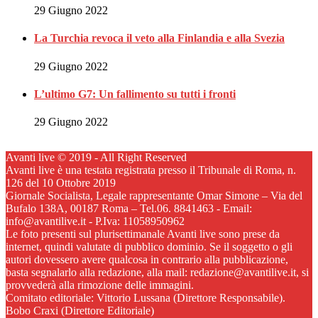
29 Giugno 2022
La Turchia revoca il veto alla Finlandia e alla Svezia
29 Giugno 2022
L’ultimo G7: Un fallimento su tutti i fronti
29 Giugno 2022
Avanti live © 2019 - All Right Reserved
Avanti live è una testata registrata presso il Tribunale di Roma, n.
126 del 10 Ottobre 2019
Giornale Socialista, Legale rappresentante Omar Simone – Via del
Bufalo 138A, 00187 Roma – Tel.06. 8841463 - Email:
info@avantilive.it - P.Iva: 11058950962
Le foto presenti sul plurisettimanale Avanti live sono prese da
internet, quindi valutate di pubblico dominio. Se il soggetto o gli
autori dovessero avere qualcosa in contrario alla pubblicazione,
basta segnalarlo alla redazione, alla mail: redazione@avantilive.it, si
provvederà alla rimozione delle immagini.
Comitato editoriale: Vittorio Lussana (Direttore Responsabile).
Bobo Craxi (Direttore Editoriale)