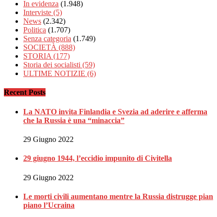
In evidenza
(1.948)
Interviste
(5)
News
(2.342)
Politica
(1.707)
Senza categoria
(1.749)
SOCIETÀ
(888)
STORIA
(177)
Storia dei socialisti
(59)
ULTIME NOTIZIE
(6)
Recent Posts
La NATO invita Finlandia e Svezia ad aderire e afferma
che la Russia è una “minaccia”
29 Giugno 2022
29 giugno 1944, l’eccidio impunito di Civitella
29 Giugno 2022
Le morti civili aumentano mentre la Russia distrugge pian
piano l’Ucraina