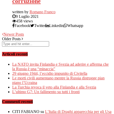
corruzione
written by
Romano Franco
9 Luglio 2021
458 views
Facebook
Twitter
Linkedin
Whatsapp
Newer Posts
Older Posts
Articoli recenti
La NATO invita Finlandia e Svezia ad aderire e afferma che
la Russia è una “minaccia”
29 giugno 1944, l’eccidio impunito di Civitella
Le morti civili aumentano mentre la Russia distrugge pian
piano l’Ucraina
La Turchia revoca il veto alla Finlandia e alla Svezia
L’ultimo G7: Un fallimento su tutti i fronti
Commenti recenti
CITI FABIANO
su
L’Italia di Draghi apparecchia per gli Usa