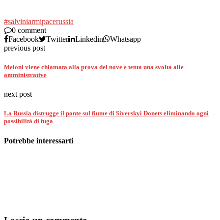
#salvini
armi
pace
russia
0 comment
Facebook
Twitter
Linkedin
Whatsapp
previous post
Meloni viene chiamata alla prova del nove e tenta una svolta alle
amministrative
next post
La Russia distrugge il ponte sul fiume di Siverskyi Donets eliminando ogni
possibilità di fuga
Potrebbe interessarti