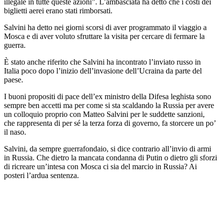
illegale in tutte queste azioni”. L’ambasciata ha detto che i costi dei
biglietti aerei erano stati rimborsati.
Salvini ha detto nei giorni scorsi di aver programmato il viaggio a
Mosca e di aver voluto sfruttare la visita per cercare di fermare la
guerra.
È stato anche riferito che Salvini ha incontrato l’inviato russo in
Italia poco dopo l’inizio dell’invasione dell’Ucraina da parte del
paese.
I buoni propositi di pace dell’ex ministro della Difesa leghista sono
sempre ben accetti ma per come si sta scaldando la Russia per avere
un colloquio proprio con Matteo Salvini per le suddette sanzioni,
che rappresenta di per sé la terza forza di governo, fa storcere un po’
il naso.
Salvini, da sempre guerrafondaio, si dice contrario all’invio di armi
in Russia. Che dietro la mancata condanna di Putin o dietro gli sforzi
di ricreare un’intesa con Mosca ci sia del marcio in Russia? Ai
posteri l’ardua sentenza.