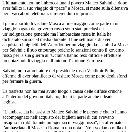
Ultimamente non ne imbrocca una il povero Matteo Salvini e, dopo
aver fallito il suo viaggio di “pace” a Mosca, si mette sulla difensiva
per i vari aborti elettorali, il referendum in primis.
I piani abortiti di visitare Mosca a fine maggio come parte di un
viaggio pagato dal governo russo sono stati preclusi da
un’indignazione generale ma l’ambasciata russa in Italia ha
dichiarato sui social media durante il fine settimana di aver
acquistato i biglietti dell’Aeroflot per un viaggio da Istanbul a Mosca
per Salvini e il suo entourage poiché le sanzioni contro il governo
russo per la sua guerra all’Ucraina hanno reso difficile effettuare
prenotazioni di viaggio dall’interno l’Unione Europea.
Salvini, noto ammiratore del presidente russo Vladimir Putin,
afferma di aver pianificato di visitare Mosca come parte degli sforzi
per fermare la guerra.
La trasferta non ha mai avuto luogo a causa delle diffuse critiche
all’interno del governo italiano, di cui fa parte anche il leader
leghista.
“L’ambasciata ha assistito Matteo Salvini e le persone che lo hanno
accompagnato nell’acquisto dei biglietti aerei di cui avevano
bisogno in rubli tramite un’agenzia di viaggi russa”, ha affermato
l’ambasciata di Mosca a Roma in una nota. “Non vediamo nulla di