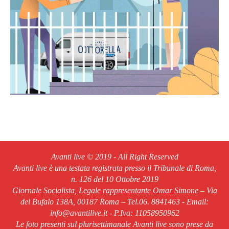
Avanti live © 2019 - All Right Reserved
Avanti live è una testata registrata presso il Tribunale di Roma,
n. 126 del 10 Ottobre 2019
Giornale Socialista, Legale rappresentante Omar Simone – Via
del Bufalo 138A, 00187 Roma – Tel.06. 8841463 - Email:
info@avantilive.it - P.Iva: 11058950962
Le foto presenti sul plurisettimanale Avanti live sono prese da