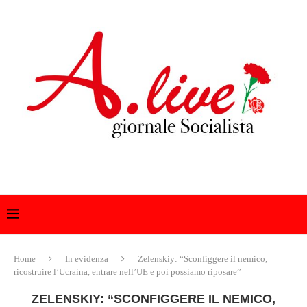
Home
In evidenza
Zelenskiy: “Sconfiggere il nemico,
ricostruire l’Ucraina, entrare nell’UE e poi possiamo riposare”
ZELENSKIY: “SCONFIGGERE IL NEMICO,