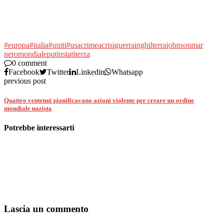
#europa
#italia
#uniti
#usa
crimea
crisi
guerra
inghilterra
johnson
mar
nero
mondiale
putin
stati
terza
0 comment
Facebook
Twitter
Linkedin
Whatsapp
previous post
Quattro ventenni pianificavano azioni violente per creare un ordine
mondiale nazista
Potrebbe interessarti
Lascia un commento