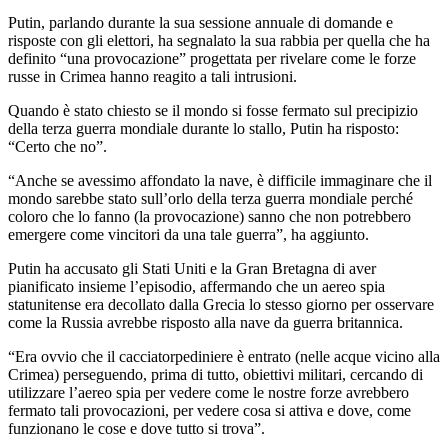
Putin, parlando durante la sua sessione annuale di domande e
risposte con gli elettori, ha segnalato la sua rabbia per quella che ha
definito “una provocazione” progettata per rivelare come le forze
russe in Crimea hanno reagito a tali intrusioni.
Quando è stato chiesto se il mondo si fosse fermato sul precipizio
della terza guerra mondiale durante lo stallo, Putin ha risposto:
“Certo che no”.
“Anche se avessimo affondato la nave, è difficile immaginare che il
mondo sarebbe stato sull’orlo della terza guerra mondiale perché
coloro che lo fanno (la provocazione) sanno che non potrebbero
emergere come vincitori da una tale guerra”, ha aggiunto.
Putin ha accusato gli Stati Uniti e la Gran Bretagna di aver
pianificato insieme l’episodio, affermando che un aereo spia
statunitense era decollato dalla Grecia lo stesso giorno per osservare
come la Russia avrebbe risposto alla nave da guerra britannica.
“Era ovvio che il cacciatorpediniere è entrato (nelle acque vicino alla
Crimea) perseguendo, prima di tutto, obiettivi militari, cercando di
utilizzare l’aereo spia per vedere come le nostre forze avrebbero
fermato tali provocazioni, per vedere cosa si attiva e dove, come
funzionano le cose e dove tutto si trova”.