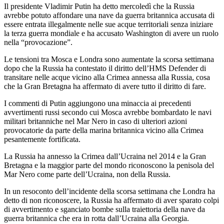
Il presidente Vladimir Putin ha detto mercoledì che la Russia
avrebbe potuto affondare una nave da guerra britannica accusata di
essere entrata illegalmente nelle sue acque territoriali senza iniziare
la terza guerra mondiale e ha accusato Washington di avere un ruolo
nella “provocazione”.
Le tensioni tra Mosca e Londra sono aumentate la scorsa settimana
dopo che la Russia ha contestato il diritto dell’HMS Defender di
transitare nelle acque vicino alla Crimea annessa alla Russia, cosa
che la Gran Bretagna ha affermato di avere tutto il diritto di fare.
I commenti di Putin aggiungono una minaccia ai precedenti
avvertimenti russi secondo cui Mosca avrebbe bombardato le navi
militari britanniche nel Mar Nero in caso di ulteriori azioni
provocatorie da parte della marina britannica vicino alla Crimea
pesantemente fortificata.
La Russia ha annesso la Crimea dall’Ucraina nel 2014 e la Gran
Bretagna e la maggior parte del mondo riconoscono la penisola del
Mar Nero come parte dell’Ucraina, non della Russia.
In un resoconto dell’incidente della scorsa settimana che Londra ha
detto di non riconoscere, la Russia ha affermato di aver sparato colpi
di avvertimento e sganciato bombe sulla traiettoria della nave da
guerra britannica che era in rotta dall’Ucraina alla Georgia.