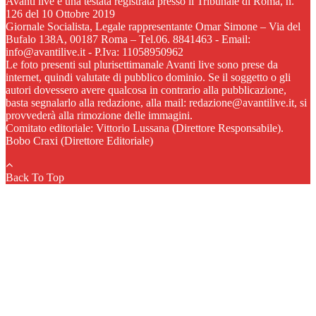
Avanti live è una testata registrata presso il Tribunale di Roma, n.
126 del 10 Ottobre 2019
Giornale Socialista, Legale rappresentante Omar Simone – Via del
Bufalo 138A, 00187 Roma – Tel.06. 8841463 - Email:
info@avantilive.it - P.Iva: 11058950962
Le foto presenti sul plurisettimanale Avanti live sono prese da
internet, quindi valutate di pubblico dominio. Se il soggetto o gli
autori dovessero avere qualcosa in contrario alla pubblicazione,
basta segnalarlo alla redazione, alla mail: redazione@avantilive.it, si
provvederà alla rimozione delle immagini.
Comitato editoriale: Vittorio Lussana (Direttore Responsabile).
Bobo Craxi (Direttore Editoriale)
Back To Top