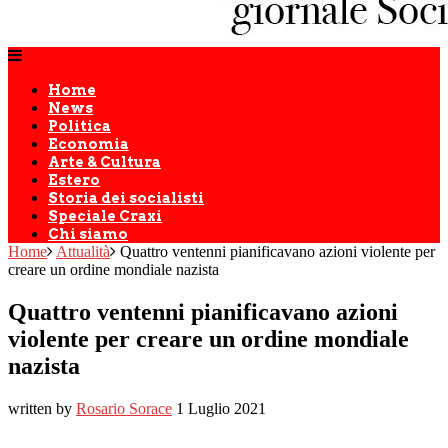
Home
News
Politica
Economia
Arte & Cultura
Estero
Storia dei socialisti
Speciale Craxi
Chi siamo
Home
Attualità
Quattro ventenni pianificavano azioni violente per
creare un ordine mondiale nazista
Quattro ventenni pianificavano azioni
violente per creare un ordine mondiale
nazista
written by
Rosario Sorace
1 Luglio 2021