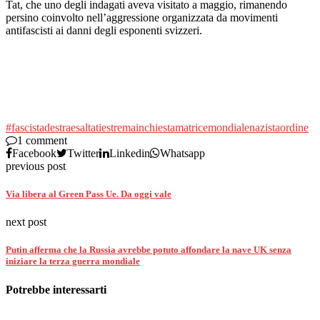
Tat, che uno degli indagati aveva visitato a maggio, rimanendo
persino coinvolto nell’aggressione organizzata da movimenti
antifascisti ai danni degli esponenti svizzeri.
#fascista
destra
esaltati
estrema
inchiesta
matrice
mondiale
nazista
ordine
1 comment
Facebook
Twitter
Linkedin
Whatsapp
previous post
Via libera al Green Pass Ue. Da oggi vale
next post
Putin afferma che la Russia avrebbe potuto affondare la nave UK senza
iniziare la terza guerra mondiale
Potrebbe interessarti