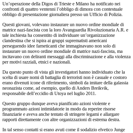
Un’operazione della Digos di Trieste e Milano ha notificato nei
confronti di quattro ventenni l’obbligo di dimora con contestuale
obbligo di presentazione giornaliera presso un Ufficio di Polizia.
Questi giovani, volevano instaurare un nuovo ordine mondiale di
matrice nazi-fascista con la loro Avanguardia Rivoluzionaria A.R. e
tale inchiesta ha consentito di individuare un’organizzazione
clandestina che si ispira ai gruppi suprematisti americani
perseguendo idee farneticanti che immaginavano non solo di
instaurare un nuovo ordine mondiale di matrice nazi-fascista, ma
incitavano con deliranti messaggi alla discriminazione e alla violenza
per motivi razziali, etnici e nazionali.
Da questo punto di vista gli investigatori hanno individuato che la
scelta di usare nomi di battaglia di terroristi non è casuale e costoro
erano divenuti icone di riferimento, simboli da imitare della galassia
neonazista come, ad esempio, quello di Anders Breikvik,
responsabile dell’eccidio di Utoya nel luglio 2011.
Questo gruppo dunque aveva pianificato azioni violente e
programmato azioni intimidatorie in modo da reperire risorse
finanziarie e aveva anche tentato di stringere legami e allargare
rapporti direttamente con altre organizzazioni di estrema destra.
In tal senso contatti si erano avuti come il sodalizio elvetico Junge