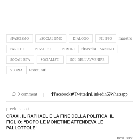
maestro
#FASCISMO
#SOCIALISMO
DIALOGO
FILIPPO
rinascita
PARTITO
PENSIERO
PERTINI
SANDRO
SOCAILISTA
SOCIALISTI
SOL DELL'AVVENIRE
testoturati
STORIA
0 comment
Facebook
Twitter
Linkedin
Whatsapp
previous post
CRAXI, IL RAPHAEL E LA FINE DELLA POLITICA. IL
FIGLIO: “DOPO LE MONETINE ATTENDEVA LE
PALLOTTOLE”
next post