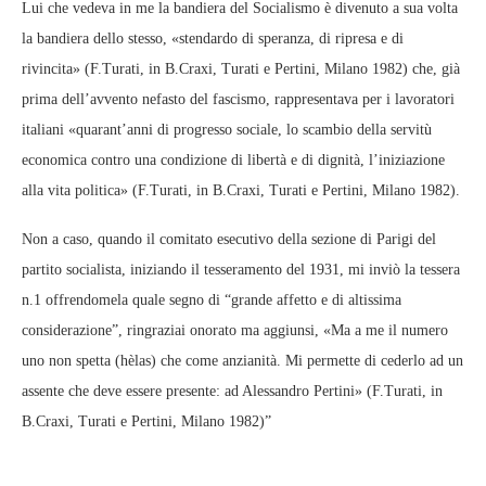
Lui che vedeva in me la bandiera del Socialismo è divenuto a sua volta
la bandiera dello stesso, «stendardo di speranza, di ripresa e di
rivincita» (F.Turati, in B.Craxi, Turati e Pertini, Milano 1982) che, già
prima dell’avvento nefasto del fascismo, rappresentava per i lavoratori
italiani «quarant’anni di progresso sociale, lo scambio della servitù
economica contro una condizione di libertà e di dignità, l’iniziazione
alla vita politica» (F.Turati, in B.Craxi, Turati e Pertini, Milano 1982).
Non a caso, quando il comitato esecutivo della sezione di Parigi del
partito socialista, iniziando il tesseramento del 1931, mi inviò la tessera
n.1 offrendomela quale segno di “grande affetto e di altissima
considerazione”, ringraziai onorato ma aggiunsi, «Ma a me il numero
uno non spetta (hèlas) che come anzianità. Mi permette di cederlo ad un
assente che deve essere presente: ad Alessandro Pertini» (F.Turati, in
B.Craxi, Turati e Pertini, Milano 1982)”