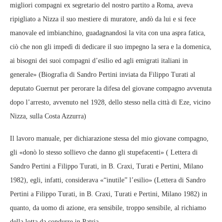
migliori compagni ex segretario del nostro partito a Roma, aveva
ripigliato a Nizza il suo mestiere di muratore, andò da lui e si fece
manovale ed imbianchino, guadagnandosi la vita con una aspra fatica,
ciò che non gli impedì di dedicare il suo impegno la sera e la domenica,
ai bisogni dei suoi compagni d’esilio ed agli emigrati italiani in
generale» (Biografia di Sandro Pertini inviata da Filippo Turati al
deputato Guernut per perorare la difesa del giovane compagno avvenuta
dopo l’arresto, avvenuto nel 1928, dello stesso nella città di Eze, vicino
Nizza, sulla Costa Azzurra)
Il lavoro manuale, per dichiarazione stessa del mio giovane compagno,
gli «donò lo stesso sollievo che danno gli stupefacenti» ( Lettera di
Sandro Pertini a Filippo Turati, in B. Craxi, Turati e Pertini, Milano
1982), egli, infatti, considerava «“inutile” l’esilio» (Lettera di Sandro
Pertini a Filippo Turati, in B. Craxi, Turati e Pertini, Milano 1982) in
quanto, da uomo di azione, era sensibile, troppo sensibile, al richiamo
della lotta da condurre in Patria.