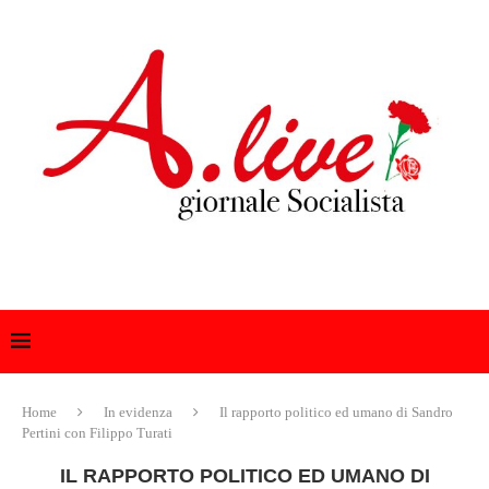
Home
In evidenza
Il rapporto politico ed umano di Sandro
Pertini con Filippo Turati
IL RAPPORTO POLITICO ED UMANO DI