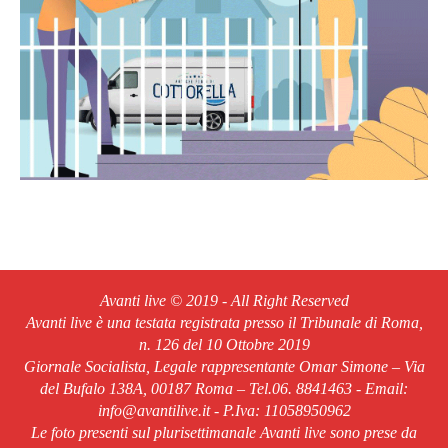
Avanti live © 2019 - All Right Reserved
Avanti live è una testata registrata presso il Tribunale di Roma,
n. 126 del 10 Ottobre 2019
Giornale Socialista, Legale rappresentante Omar Simone – Via
del Bufalo 138A, 00187 Roma – Tel.06. 8841463 - Email:
info@avantilive.it - P.Iva: 11058950962
Le foto presenti sul plurisettimanale Avanti live sono prese da