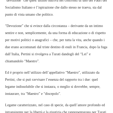
“devozione” che quest’ultimo nutriva nei confronti di uno dei Padri del
Socialismo Italiano e l’ispirazione che dallo stesso ne traeva, sia dal
punto di vista umano che politico.
“Devozione” che si evince dalla circostanza – derivante da un intimo
sentire e non, semplicemente, da una forma di educazione o di rispetto
per motivi politici o anagrafici – che, per tutta la vita, anche quando i
due erano accomunati dal triste destino di esuli in Francia, dopo la fuga
dall’Italia, Pertini si rivolgeva a Turati dandogli del “Lei” e
chiamandolo “Maestro”.
Ed è proprio nell’utilizzo dell’appellativo “Maestro”, utilizzato da
Pertini, che si può ravvisare l’essenza del rapporto tra i due: quel
legame indissolubile che si instaura, o meglio si dovrebbe, sempre,
instaurare, tra “Maestro” e “discepolo”.
Legame caratterizzato, nel caso di specie, da quell’amore profondo ed
intransigente per la libertà e la giustizia che rappresentarono per Turati