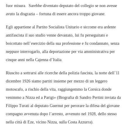
fuor misura. Sarebbe diventato deputato del collegio se non avesse
avuto la disgrazia – fortuna di essere ancora troppo giovane.
Egli appartiene al Partito Socialista Unitario e siccome era ardente
antifascista il suo studio venne devastato, lui fu perseguitato e
boicottato nell’esercizio della sua professione e fu condannato, senza
neppure interrogarlo, alla deportazione per via amministrativa per
cinque anni nella Cajenna d’Italia.
Riuscito a sottrarsi alle ricerche della polizia fascista, la notte dell’11
dicembre 1926 siamo partiti insieme per mezzo di un leggero
motoscafo, a rischio della vita, raggiungemmo la Corsica donde
venimmo a Nizza ed a Parigi» (Biografia di Sandro Pertini inviata da
Filippo Turati al deputato Guernut per perorare la difesa del giovane
compagno avvenuta dopo l’arresto, avvenuto nel 1928, dello stesso
nella città di Eze, vicino Nizza, sulla Costa Azzurra).