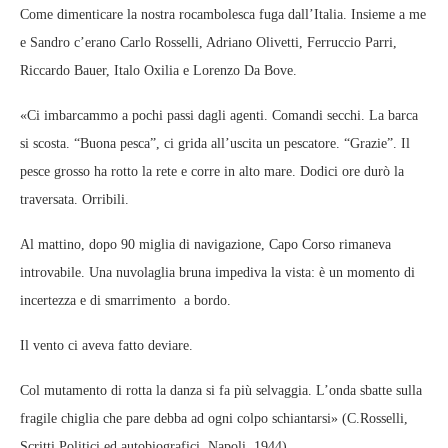
Come dimenticare la nostra rocambolesca fuga dall’Italia. Insieme a me
e Sandro c’erano Carlo Rosselli, Adriano Olivetti, Ferruccio Parri,
Riccardo Bauer, Italo Oxilia e Lorenzo Da Bove.
«Ci imbarcammo a pochi passi dagli agenti. Comandi secchi. La barca
si scosta. “Buona pesca”, ci grida all’uscita un pescatore. “Grazie”. Il
pesce grosso ha rotto la rete e corre in alto mare. Dodici ore durò la
traversata. Orribili.
Al mattino, dopo 90 miglia di navigazione, Capo Corso rimaneva
introvabile. Una nuvolaglia bruna impediva la vista: è un momento di
incertezza e di smarrimento a bordo.
Il vento ci aveva fatto deviare.
Col mutamento di rotta la danza si fa più selvaggia. L’onda sbatte sulla
fragile chiglia che pare debba ad ogni colpo schiantarsi» (C.Rosselli,
Scritti Politici ed autobiografici, Napoli, 1944)