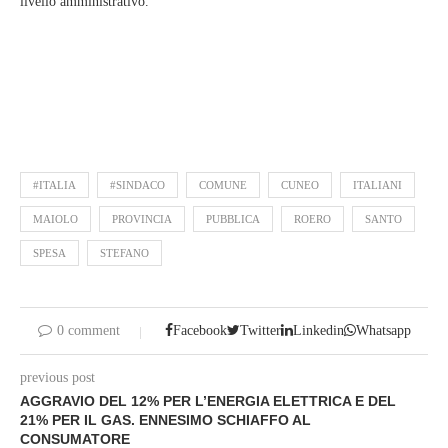
livello amministrativo.
#ITALIA
#SINDACO
COMUNE
CUNEO
ITALIANI
MAIOLO
PROVINCIA
PUBBLICA
ROERO
SANTO
SPESA
STEFANO
0 comment
Facebook
Twitter
Linkedin
Whatsapp
previous post
AGGRAVIO DEL 12% PER L’ENERGIA ELETTRICA E DEL
21% PER IL GAS. ENNESIMO SCHIAFFO AL
CONSUMATORE