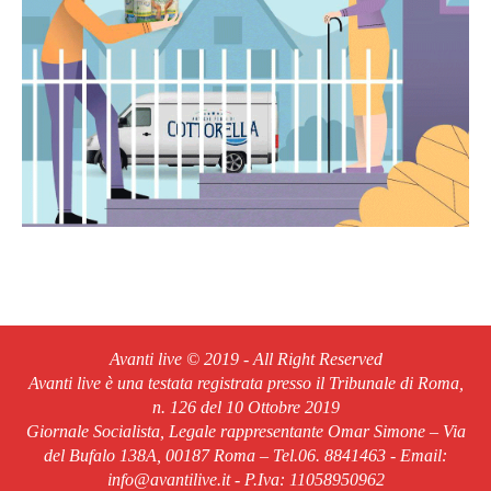
Avanti live © 2019 - All Right Reserved
Avanti live è una testata registrata presso il Tribunale di Roma,
n. 126 del 10 Ottobre 2019
Giornale Socialista, Legale rappresentante Omar Simone – Via
del Bufalo 138A, 00187 Roma – Tel.06. 8841463 - Email:
info@avantilive.it - P.Iva: 11058950962