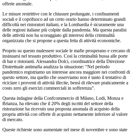
offerte anomale.
Le misure restrittive con le chiusure prolungate, i confinamenti
sociali e il coprifuoco ad un certo orario hanno determinato grandi
difficoltà nei ristoratori italiani, e la Lombardia è sicuramente una
delle regioni italiane più colpite dalla pandemia. Ma questa paralisi
delle attività non ha scoraggiato gli interessi della criminalità
organizzata che si propone a questa fetta di attività economiche.
Proprio su questo malessere sociale le mafie prosperano e cercano di
insinuarsi nel tessuto produttivo. Cosi la criminalità bussa alle porte
di bar e ristoranti. Alessandra Dolci, coordinatrice della Direzione
Distrettuale antimafia analizza la situazione: “Nel periodo
pandemico registriamo un interesse ancora maggiore nei confronti di
questo settore, ma quello che osserviamo non è tanto il tentativo di
riciclare i proventi di attività illecite, bensì di rilevare praticamente a
costo zero gli esercizi commerciali in sofferenza”.
Questa indagine della Confcommercio di Milano, Lodi, Monza e
Brianza, ha rilevato che il 20% degli iscritti del settore della
ristorazione ha ricevuto una proposta anomala di acquisto della
propria attività con offerte di acquisto nettamente inferiore al valore
di mercato.
Queste richieste sono aumentate nel mese di novembre e sono state