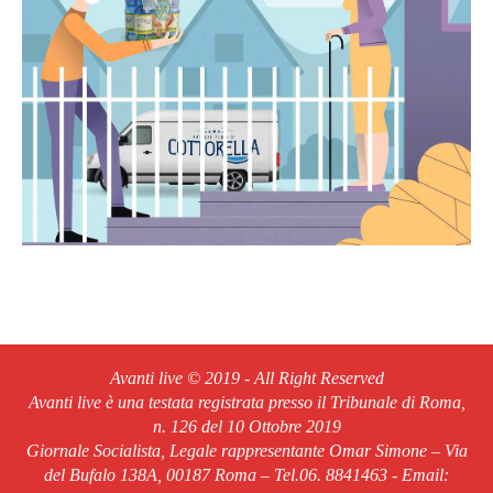
Avanti live © 2019 - All Right Reserved
Avanti live è una testata registrata presso il Tribunale di Roma,
n. 126 del 10 Ottobre 2019
Giornale Socialista, Legale rappresentante Omar Simone – Via
del Bufalo 138A, 00187 Roma – Tel.06. 8841463 - Email: