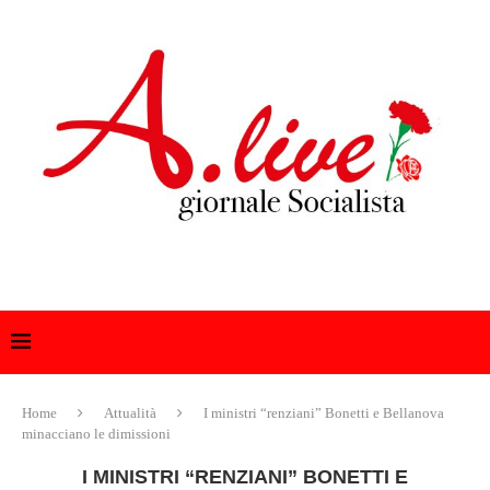
Home
Attualità
I ministri “renziani” Bonetti e Bellanova
minacciano le dimissioni
I MINISTRI “RENZIANI” BONETTI E