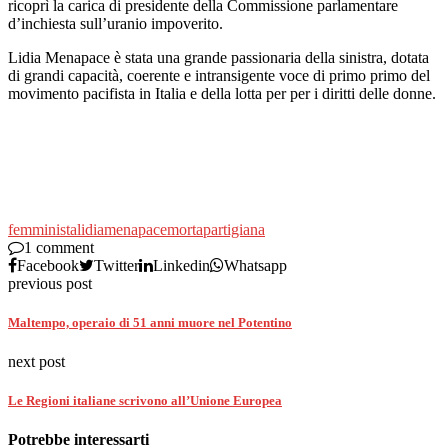
ricoprì la carica di presidente della Commissione parlamentare
d’inchiesta sull’uranio impoverito.
Lidia Menapace è stata una grande passionaria della sinistra, dotata
di grandi capacità, coerente e intransigente voce di primo primo del
movimento pacifista in Italia e della lotta per per i diritti delle donne.
femminista
lidia
menapace
morta
partigiana
1 comment
Facebook
Twitter
Linkedin
Whatsapp
previous post
Maltempo, operaio di 51 anni muore nel Potentino
next post
Le Regioni italiane scrivono all’Unione Europea
Potrebbe interessarti