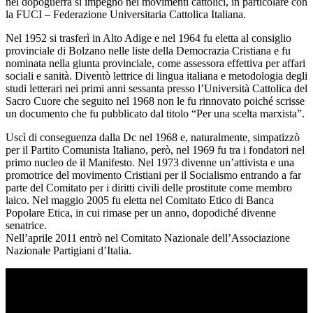
nel dopoguerra si impegnò nei movimenti cattolici, in particolare con
la FUCI – Federazione Universitaria Cattolica Italiana.
Nel 1952 si trasferì in Alto Adige e nel 1964 fu eletta al consiglio
provinciale di Bolzano nelle liste della Democrazia Cristiana e fu
nominata nella giunta provinciale, come assessora effettiva per affari
sociali e sanità. Diventò lettrice di lingua italiana e metodologia degli
studi letterari nei primi anni sessanta presso l’Università Cattolica del
Sacro Cuore che seguito nel 1968 non le fu rinnovato poiché scrisse
un documento che fu pubblicato dal titolo “Per una scelta marxista”.
Uscì di conseguenza dalla Dc nel 1968 e, naturalmente, simpatizzò
per il Partito Comunista Italiano, però, nel 1969 fu tra i fondatori nel
primo nucleo de il Manifesto. Nel 1973 divenne un’attivista e una
promotrice del movimento Cristiani per il Socialismo entrando a far
parte del Comitato per i diritti civili delle prostitute come membro
laico. Nel maggio 2005 fu eletta nel Comitato Etico di Banca
Popolare Etica, in cui rimase per un anno, dopodiché divenne
senatrice.
Nell’aprile 2011 entrò nel Comitato Nazionale dell’Associazione
Nazionale Partigiani d’Italia.