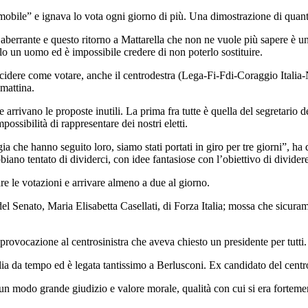
Immobile” e ignava lo vota ogni giorno di più. Una dimostrazione di quant
 aberrante e questo ritorno a Mattarella che non ne vuole più sapere è una
o un uomo ed è impossibile credere di non poterlo sostituire.
ecidere come votare, anche il centrodestra (Lega-Fi-Fdi-Coraggio Italia-
 mattina.
rrivano le proposte inutili. La prima fra tutte è quella del segretario del
ssibilità di rappresentare dei nostri eletti.
ia che hanno seguito loro, siamo stati portati in giro per tre giorni”, h
no tentato di dividerci, con idee fantasiose con l’obiettivo di dividere
re le votazioni e arrivare almeno a due al giorno.
e del Senato, Maria Elisabetta Casellati, di Forza Italia; mossa che sicur
provocazione al centrosinistra che aveva chiesto un presidente per tutti.
alia da tempo ed è legata tantissimo a Berlusconi. Ex candidato del centr
cun modo grande giudizio e valore morale, qualità con cui si era fortement