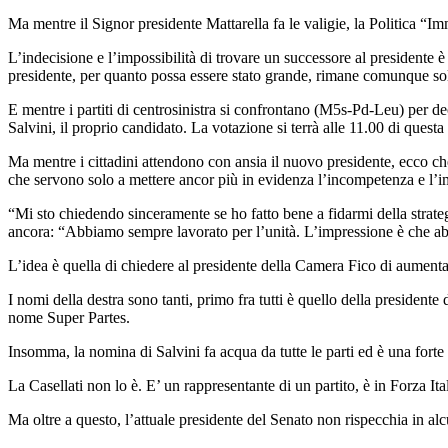
Ma mentre il Signor presidente Mattarella fa le valigie, la Politica “
L’indecisione e l’impossibilità di trovare un successore al presidente è
presidente, per quanto possa essere stato grande, rimane comunque sol
E mentre i partiti di centrosinistra si confrontano (M5s-Pd-Leu) per d
Salvini, il proprio candidato. La votazione si terrà alle 11.00 di questa
Ma mentre i cittadini attendono con ansia il nuovo presidente, ecco che a
che servono solo a mettere ancor più in evidenza l’incompetenza e l’impo
“Mi sto chiedendo sinceramente se ho fatto bene a fidarmi della strateg
ancora: “Abbiamo sempre lavorato per l’unità. L’impressione è che abbia
L’idea è quella di chiedere al presidente della Camera Fico di aumenta
I nomi della destra sono tanti, primo fra tutti è quello della president
nome Super Partes.
Insomma, la nomina di Salvini fa acqua da tutte le parti ed è una forte 
La Casellati non lo è. E’ un rappresentante di un partito, è in Forza It
Ma oltre a questo, l’attuale presidente del Senato non rispecchia in al