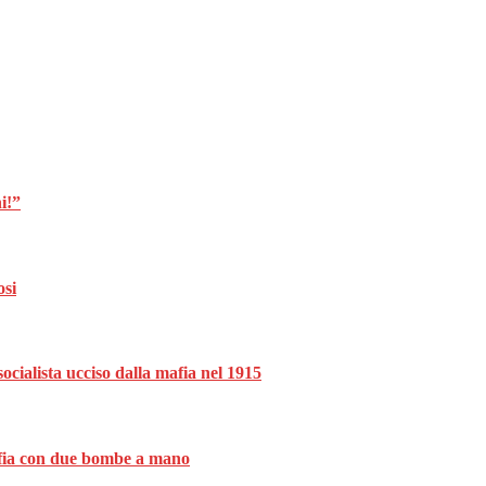
i!”
osi
ocialista ucciso dalla mafia nel 1915
mafia con due bombe a mano