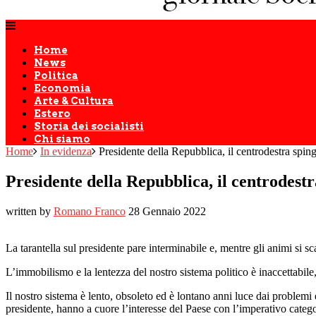
Home
News
Politica
Economia
Arte & Cultura
Estero
Storia dei socialisti
Chi siamo
Home
In evidenza
Presidente della Repubblica, il centrodestra sping
Presidente della Repubblica, il centrodestr
written by
Romano Franco
28 Gennaio 2022
La tarantella sul presidente pare interminabile e, mentre gli animi si s
L’immobilismo e la lentezza del nostro sistema politico è inaccettabil
Il nostro sistema è lento, obsoleto ed è lontano anni luce dai problem
presidente, hanno a cuore l’interesse del Paese con l’imperativo categori