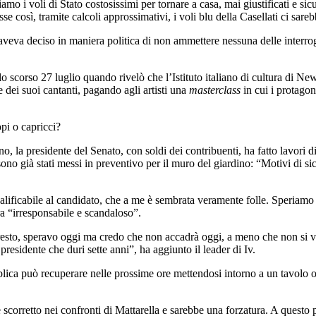
viamo i voli di Stato costosissimi per tornare a casa, mai giustificati e 
osse così, tramite calcoli approssimativi, i voli blu della Casellati ci sar
veva deciso in maniera politica di non ammettere nessuna delle interrog
o scorso 27 luglio quando rivelò che l’Istituto italiano di cultura di Ne
 e dei suoi cantanti, pagando agli artisti una
masterclass
in cui i protagon
opi o capricci?
no, la presidente del Senato, con soldi dei contribuenti, ha fatto lavori di
no già stati messi in preventivo per il muro del giardino: “Motivi di sic
nqualificabile al candidato, che a me è sembrata veramente folle. Speriamo
ra “irresponsabile e scandaloso”.
à presto, speravo oggi ma credo che non accadrà oggi, a meno che non si 
presidente che duri sette anni”, ha aggiunto il leader di Iv.
lica può recuperare nelle prossime ore mettendosi intorno a un tavolo 
be scorretto nei confronti di Mattarella e sarebbe una forzatura. A questo