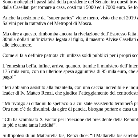
Sono molteplici i passi falsi della presidente del Senato; tra questi tro
dalla Casellati per tornare a casa, costi tra i 5000 ed i 7000 euro. Se f
Anche la posizione da “super partes” viene meno, visto che nel 2019 a
Salvini per la trattativa del Metropol di Mosca.
Ma oltre a questo, rimbomba ancora la rivelazione dell’Espresso fatta l
30mila dollari un’iniziativa legata al figlio, il maestro Alvise Casellati
alle telecamere.
Come si fa a definire patriota chi utilizza soldi pubblici per i propri sc
L’ennesima beffa, infine, arriva, quando, tramite il ministero dell’Inter
175 mila euro, con un ulteriore spesa aggiuntiva di 95 mila euro, che so
pago!”
“Ieri abbiamo assistito alla tarantella, con una caccia incredibile e i
leader di Iv, Matteo Renzi, che giudica l’atteggiamento del centrodest
“Mi rivolgo ai cittadini lo spettacolo a cui state assistendo terminer
Ora non c’è da disunirsi, da agire di pancia, bisogna portare a casa un 
“Chi ha scambiato X Factor per l’elezione del presidente della Repubb
in più e tanta tanta lucidità”.
Sull’ipotesi di un Mattarrella bis, Renzi dice: “Il Mattarella bis sareb