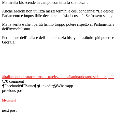
Mattarella bis scende in campo con tutta la sua forza”.
Anche Meloni non utilizza mezzi termini e così condanna: “La desolazi
Parlamento è impossibile decidere qualsiasi cosa. 2. Se fossero stati gl
Ma la verità è che i partiti hanno troppo potere rispetto ai Parlamenta
dell’immobilismo.
Per il bene dell’Italia e della democrazia bisogna restituire più potere
Giorgia.
#italia
centrodestra
centrosinistra
elezione
italiani
patriota
presidente
repub
0 comment
Facebook
Twitter
Linkedin
Whatsapp
previous post
Metastasi
next post