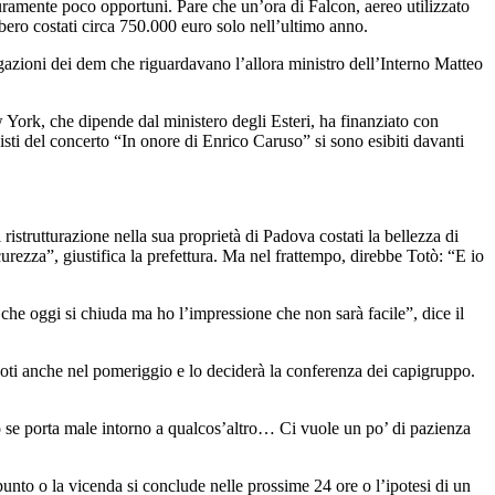
sicuramente poco opportuni. Pare che un’ora di Falcon, aereo utilizzato
ebbero costati circa 750.000 euro solo nell’ultimo anno.
azioni dei dem che riguardavano l’allora ministro dell’Interno Matteo
w York, che dipende dal ministero degli Esteri, ha finanziato con
isti del concerto “In onore di Enrico Caruso” si sono esibiti davanti
 ristrutturazione nella sua proprietà di Padova costati la bellezza di
urezza”, giustifica la prefettura. Ma nel frattempo, direbbe Totò: “E io
 che oggi si chiuda ma ho l’impressione che non sarà facile”, dice il
voti anche nel pomeriggio e lo deciderà la conferenza dei capigruppo.
o se porta male intorno a qualcos’altro… Ci vuole un po’ di pazienza
 punto o la vicenda si conclude nelle prossime 24 ore o l’ipotesi di un