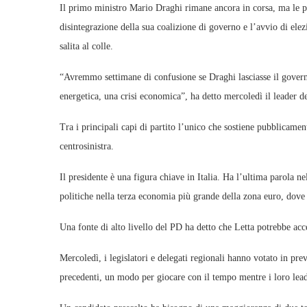
Il primo ministro Mario Draghi rimane ancora in corsa, ma le p
disintegrazione della sua coalizione di governo e l’avvio di elez
salita al colle.
“Avremmo settimane di confusione se Draghi lasciasse il govern
energetica, una crisi economica”, ha detto mercoledì il leader d
Tra i principali capi di partito l’unico che sostiene pubblicamen
centrosinistra.
Il presidente è una figura chiave in Italia. Ha l’ultima parola n
politiche nella terza economia più grande della zona euro, dov
Una fonte di alto livello del PD ha detto che Letta potrebbe ac
Mercoledì, i legislatori e delegati regionali hanno votato in pr
precedenti, un modo per giocare con il tempo mentre i loro lea