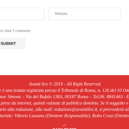
ext time I comment.
Avanti live © 2019 - All Right Reserved
ve è una testata registrata presso il Tribunale di Roma, n. 126 del 10 Ot
Omar Simone – Via del Bufalo 138A, 00187 Roma – Tel.06. 8841463 - Em
o prese da internet, quindi valutate di pubblico dominio. Se il soggetto o
rlo alla redazione, alla mail: redazione@avantilive.it, si provvederà a
oriale: Vittorio Lussana (Direttore Responsabile). Bobo Craxi (Diretto