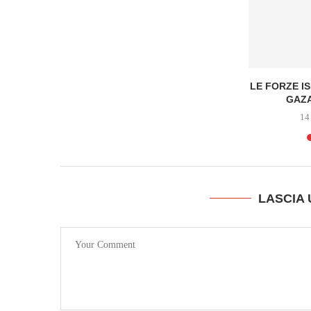
VERGOGNA
LE FORZE I
HIARE
GAZA
14
LASCIA