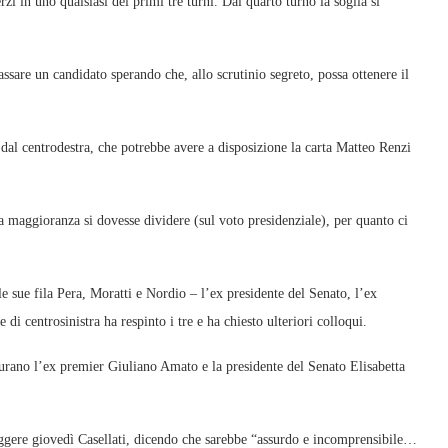
i in uno qualsiasi dei primi tre turni. Dal quarto turno la soglia si
assare un candidato sperando che, allo scrutinio segreto, possa ottenere il
al centrodestra, che potrebbe avere a disposizione la carta Matteo Renzi
a maggioranza si dovesse dividere (sul voto presidenziale), per quanto ci
le sue fila Pera, Moratti e Nordio – l’ex presidente del Senato, l’ex
di centrosinistra ha respinto i tre e ha chiesto ulteriori colloqui.
igurano l’ex premier Giuliano Amato e la presidente del Senato Elisabetta
leggere giovedì Casellati, dicendo che sarebbe “assurdo e incomprensibile…