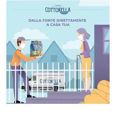
ISRAELE SI PREPARA PER
SCIOPERO RAI: I GIORNALIST
L’INVASIONE DI RAFAH
RIBELLANO AL BAVAGLIO.
9 Maggio 2024
6 Maggio 2024