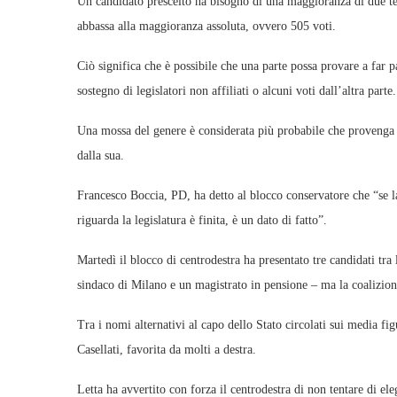
Un candidato prescelto ha bisogno di una maggioranza di due terz
abbassa alla maggioranza assoluta, ovvero 505 voti.
Ciò significa che è possibile che una parte possa provare a far p
sostegno di legislatori non affiliati o alcuni voti dall’altra parte.
Una mossa del genere è considerata più probabile che provenga d
dalla sua.
Francesco Boccia, PD, ha detto al blocco conservatore che “se l
riguarda la legislatura è finita, è un dato di fatto”.
Martedì il blocco di centrodestra ha presentato tre candidati tra 
sindaco di Milano e un magistrato in pensione – ma la coalizione 
Tra i nomi alternativi al capo dello Stato circolati sui media f
Casellati, favorita da molti a destra.
Letta ha avvertito con forza il centrodestra di non tentare di e