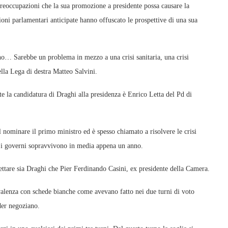
reoccupazioni che la sua promozione a presidente possa causare la
ioni parlamentari anticipate hanno offuscato le prospettive di una sua
o… Sarebbe un problema in mezzo a una crisi sanitaria, una crisi
ella Lega di destra Matteo Salvini.
te la candidatura di Draghi alla presidenza è Enrico Letta del Pd di
el nominare il primo ministro ed è spesso chiamato a risolvere le crisi
e i governi sopravvivono in media appena un anno.
cettare sia Draghi che Pier Ferdinando Casini, ex presidente della Camera.
evalenza con schede bianche come avevano fatto nei due turni di voto
der negoziano.