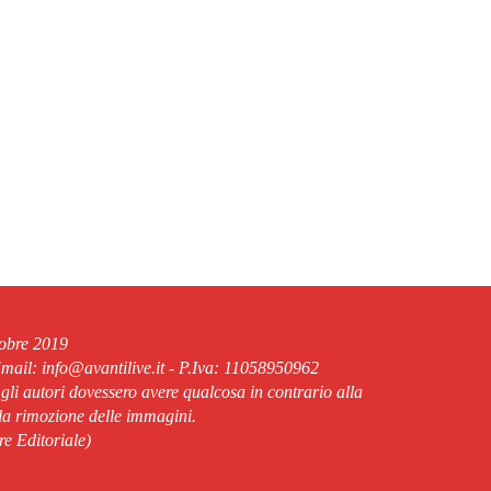
tobre 2019
ail: info@avantilive.it - P.Iva: 11058950962
 gli autori dovessero avere qualcosa in contrario alla
lla rimozione delle immagini.
re Editoriale)