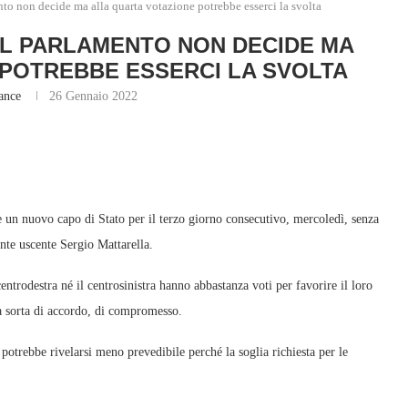
ento non decide ma alla quarta votazione potrebbe esserci la svolta
 IL PARLAMENTO NON DECIDE MA
POTREBBE ESSERCI LA SVOLTA
ance
26 Gennaio 2022
re un nuovo capo di Stato per il terzo giorno consecutivo, mercoledì, senza
ente uscente Sergio Mattarella.
centrodestra né il centrosinistra hanno abbastanza voti per favorire il loro
na sorta di accordo, di compromesso.
potrebbe rivelarsi meno prevedibile perché la soglia richiesta per le