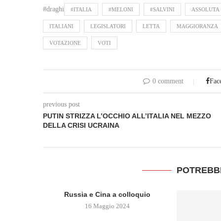
#draghi
#ITALIA
#MELONI
#SALVINI
ASSOLUTA
ITALIANI
LEGISLATORI
LETTA
MAGGIORANZA
VOTAZIONE
VOTI
0 comment
Fac
previous post
PUTIN STRIZZA L’OCCHIO ALL’ITALIA NEL MEZZO
DELLA CRISI UCRAINA
POTREBB
Russia e Cina a colloquio
16 Maggio 2024