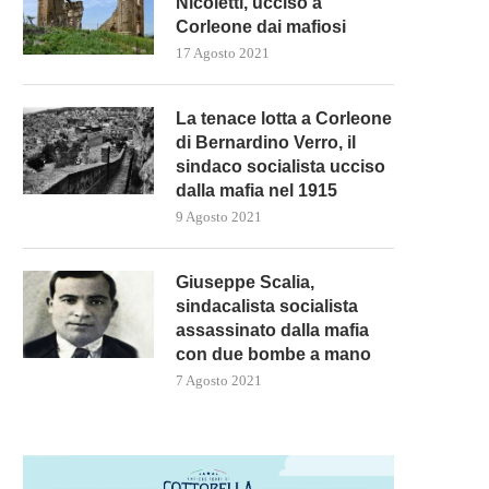
Nicoletti, ucciso a
Corleone dai mafiosi
17 Agosto 2021
L’Iran e l’UE annunciano il
La tenace lotta a Corleone
proseguimento dei lavori...
di Bernardino Verro, il
20 Dicembre 2022
sindaco socialista ucciso
dalla mafia nel 1915
9 Agosto 2021
Giuseppe Scalia,
IL COMITATO ANTISOMMO
sindacalista socialista
DEL CAMPIDOGLIO CERCA 
assassinato dalla mafia
CONDANNARE...
con due bombe a mano
20 Dicembre 2022
7 Agosto 2021