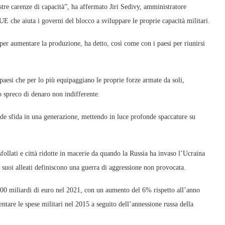
tre carenze di capacità”, ha affermato Jiri Sedivy, amministratore
E che aiuta i governi del blocco a sviluppare le proprie capacità militari.
per aumentare la produzione, ha detto, così come con i paesi per riunirsi
aesi che per lo più equipaggiano le proprie forze armate da soli,
 spreco di denaro non indifferente.
nde sfida in una generazione, mettendo in luce profonde spaccature su
sfollati e città ridotte in macerie da quando la Russia ha invaso l’Ucraina
i suoi alleati definiscono una guerra di aggressione non provocata.
 200 miliardi di euro nel 2021, con un aumento del 6% rispetto all’anno
ntare le spese militari nel 2015 a seguito dell’annessione russa della