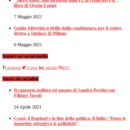
“Salvo Andò: dall’inchiesta sulla P2 al crollo del Psi”,
libro di Orazio Longo
7 Maggio 2021
Guido Albertini si defila dalla candidatura per il centro
destra a Sindaco di Milano
6 Maggio 2021
Seguici sui social media
Facebook
Twitter
Linkedin
RSS
Storia dei socialisti
Il rapporto politico ed umano di Sandro Pertini con
Filippo Turati
24 Aprile 2021
Craxi, il Raphael e la fine della politica. Il figlio: “Dopo le
monetine attendeva le pallottole”