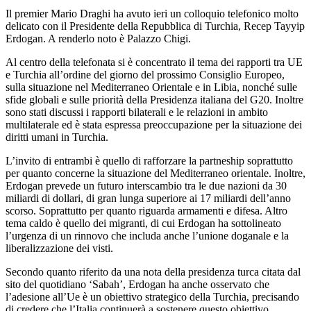
Il premier Mario Draghi ha avuto ieri un colloquio telefonico molto
delicato con il Presidente della Repubblica di Turchia, Recep Tayyip
Erdogan. A renderlo noto è Palazzo Chigi.
Al centro della telefonata si è concentrato il tema dei rapporti tra UE
e Turchia all’ordine del giorno del prossimo Consiglio Europeo,
sulla situazione nel Mediterraneo Orientale e in Libia, nonché sulle
sfide globali e sulle priorità della Presidenza italiana del G20. Inoltre
sono stati discussi i rapporti bilaterali e le relazioni in ambito
multilaterale ed è stata espressa preoccupazione per la situazione dei
diritti umani in Turchia.
L’invito di entrambi è quello di rafforzare la partneship soprattutto
per quanto concerne la situazione del Mediterraneo orientale. Inoltre,
Erdogan prevede un futuro interscambio tra le due nazioni da 30
miliardi di dollari, di gran lunga superiore ai 17 miliardi dell’anno
scorso. Soprattutto per quanto riguarda armamenti e difesa. Altro
tema caldo è quello dei migranti, di cui Erdogan ha sottolineato
l’urgenza di un rinnovo che includa anche l’unione doganale e la
liberalizzazione dei visti.
Secondo quanto riferito da una nota della presidenza turca citata dal
sito del quotidiano ‘Sabah’, Erdogan ha anche osservato che
l’adesione all’Ue è un obiettivo strategico della Turchia, precisando
di credere che l’Italia continuerà a sostenere questo obiettivo.