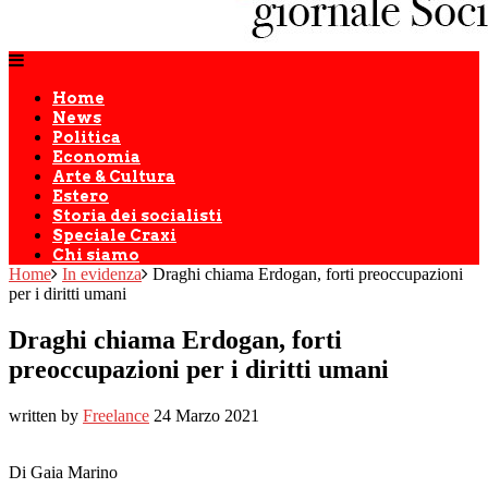
Home
News
Politica
Economia
Arte & Cultura
Estero
Storia dei socialisti
Speciale Craxi
Chi siamo
Home
In evidenza
Draghi chiama Erdogan, forti preoccupazioni
per i diritti umani
Draghi chiama Erdogan, forti
preoccupazioni per i diritti umani
written by
Freelance
24 Marzo 2021
Di Gaia Marino