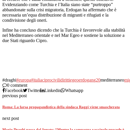
Evidenziando come Turchia e l’Italia siano state “purtroppo”
abbandonate sulla crisi migratoria, Erdogan ha affermato che è
necessaria un’equa distribuzione di migranti e rifugiati e la
condivisione degli oneri.
Infine ha concluso dicendo che la Turchia è favorevole alla stabilità
nel Mediterraneo orientale e nel Mar Egeo e sostiene la soluzione a
due Stati riguardo Cipro.
#draghi
#europa
#italia
cipro
civili
diritti
egeo
erdogan
g20
mediterraneo
mig
0 comment
Facebook
Twitter
Linkedin
Whatsapp
previous post
Roma: La farsa propagandistica della sindaca Raggi viene smascherata
next post
Mario Draghi passa dal Senato: “Mentre la campagna vaccinale procede è