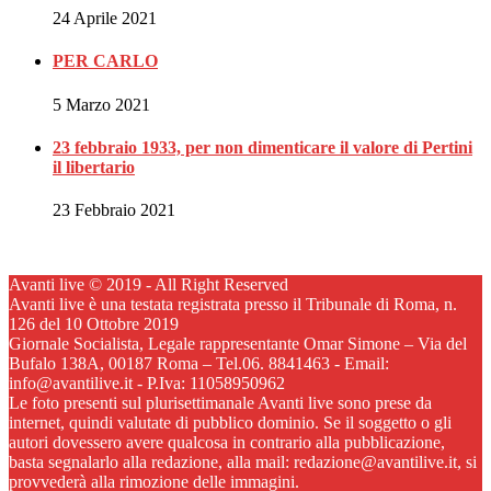
24 Aprile 2021
PER CARLO
5 Marzo 2021
23 febbraio 1933, per non dimenticare il valore di Pertini
il libertario
23 Febbraio 2021
Avanti live © 2019 - All Right Reserved
Avanti live è una testata registrata presso il Tribunale di Roma, n.
126 del 10 Ottobre 2019
Giornale Socialista, Legale rappresentante Omar Simone – Via del
Bufalo 138A, 00187 Roma – Tel.06. 8841463 - Email:
info@avantilive.it - P.Iva: 11058950962
Le foto presenti sul plurisettimanale Avanti live sono prese da
internet, quindi valutate di pubblico dominio. Se il soggetto o gli
autori dovessero avere qualcosa in contrario alla pubblicazione,
basta segnalarlo alla redazione, alla mail: redazione@avantilive.it, si
provvederà alla rimozione delle immagini.