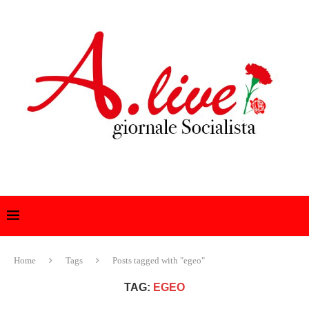
Home
Tags
Posts tagged with "egeo"
TAG:
EGEO