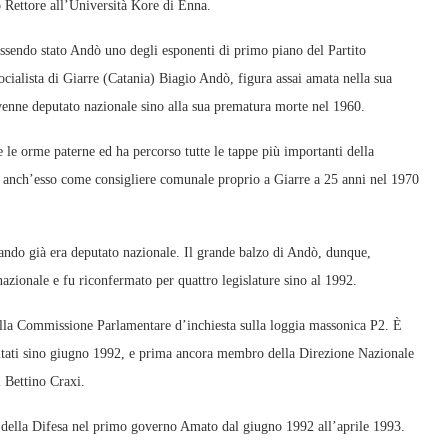
o Rettore all’Università Kore di Enna.
a essendo stato Andò uno degli esponenti di primo piano del Partito
socialista di Giarre (Catania) Biagio Andò, figura assai amata nella sua
venne deputato nazionale sino alla sua prematura morte nel 1960.
 le orme paterne ed ha percorso tutte le tappe più importanti della
iò anch’esso come consigliere comunale proprio a Giarre a 25 anni nel 1970
ando già era deputato nazionale. Il grande balzo di Andò, dunque,
zionale e fu riconfermato per quattro legislature sino al 1992.
della Commissione Parlamentare d’inchiesta sulla loggia massonica P2. È
utati sino giugno 1992, e prima ancora membro della Direzione Nazionale
i Bettino Craxi.
o della Difesa nel primo governo Amato dal giugno 1992 all’aprile 1993.