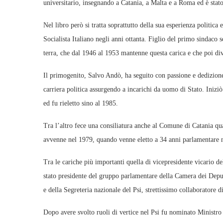
universitario, insegnando a Catania, a Malta e a Roma ed è stat
Nel libro però si tratta soprattutto della sua esperienza politic
Socialista Italiano negli anni ottanta. Figlio del primo sindaco 
terra, che dal 1946 al 1953 mantenne questa carica e che poi di
Il primogenito, Salvo Andò, ha seguito con passione e dedizione
carriera politica assurgendo a incarichi da uomo di Stato. Iniz
ed fu rieletto sino al 1985.
Tra l’altro fece una consiliatura anche al Comune di Catania qu
avvenne nel 1979, quando venne eletto a 34 anni parlamentare na
Tra le cariche più importanti quella di vicepresidente vicario 
stato presidente del gruppo parlamentare della Camera dei Dep
e della Segreteria nazionale del Psi, strettissimo collaboratore d
Dopo avere svolto ruoli di vertice nel Psi fu nominato Ministr