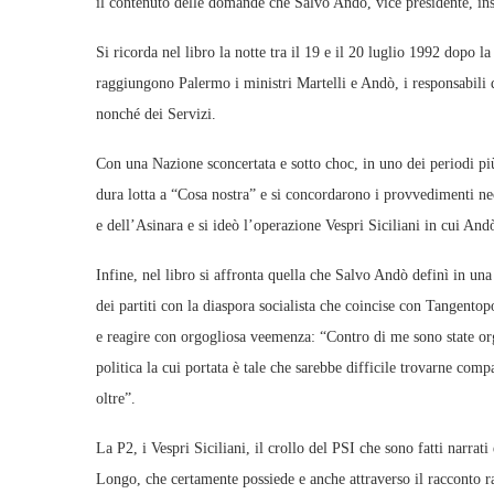
il contenuto delle domande che Salvo Andò, vice presidente, ins
Si ricorda nel libro la notte tra il 19 e il 20 luglio 1992 dopo 
raggiungono Palermo i ministri Martelli e Andò, i responsabili d
nonché dei Servizi.
Con una Nazione sconcertata e sotto choc, in uno dei periodi pi
dura lotta a “Cosa nostra” e si concordarono i provvedimenti nece
e dell’Asinara e si ideò l’operazione Vespri Siciliani in cui An
Infine, nel libro si affronta quella che Salvo Andò definì in una
dei partiti con la diaspora socialista che coincise con Tangentop
e reagire con orgogliosa veemenza: “Contro di me sono state org
politica la cui portata è tale che sarebbe difficile trovarne com
oltre”.
La P2, i Vespri Siciliani, il crollo del PSI che sono fatti narrati 
Longo, che certamente possiede e anche attraverso il racconto ra