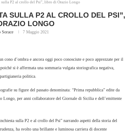
sulla P2 al crollo del Psi”, libro di Orazio Longo
TA SULLA P2 AL CROLLO DEL PSI”,
 ORAZIO LONGO
o Sorace
7 Maggio 2021
 un cono d’ombra e ancora oggi poco conosciute e poco apprezzate per il
i poiché si è affermata una sommaria vulgata storiografica negativa,
artigianeria politica.
nografie su figure del passato denominata: “Prima repubblica” edite da
zio Longo, per anni collaboratore del Giornale di Sicilia e dell’emittente
nchiesta sulla P2 e al crollo del Psi” narrando aspetti della storia del
prudenza, ha svolto una brillante e luminosa carriera di docente