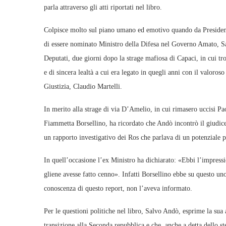
parla attraverso gli atti riportati nel libro.
Colpisce molto sul piano umano ed emotivo quando da Presiden
di essere nominato Ministro della Difesa nel Governo Amato, S
Deputati, due giorni dopo la strage mafiosa di Capaci, in cui t
e di sincera lealtà a cui era legato in quegli anni con il valoro
Giustizia, Claudio Martelli.
In merito alla strage di via D’Amelio, in cui rimasero uccisi Pa
Fiammetta Borsellino, ha ricordato che Andò incontrò il giudic
un rapporto investigativo dei Ros che parlava di un potenziale 
In quell’occasione l’ex Ministro ha dichiarato: «Ebbi l’impressi
gliene avesse fatto cenno». Infatti Borsellino ebbe su questo 
conoscenza di questo report, non l’aveva informato.
Per le questioni politiche nel libro, Salvo Andò, esprime la sua
transizione alla Seconda repubblica e che, anche a detta dello st