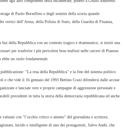
ieme agli altri componenti della Bicamerale, posero a Giulio Andreotti.
la strage di Paolo Borsellino e degli uomini della scorta quando
ei vertici dell’Arma, della Polizia di Stato, della Guardia di Finanza,
ù bui della Repubblica con un contesto tragico e drammatico, si iniziò una
ssari per trasferire i più pericolosi boss mafiosi nelle carceri di Pianosa
dò ebbe un ruolo fondamentale.
 pubblicazione: “La resa della Repubblica” e la fine del sistema politico
oli e che vide il 16 gennaio del 1993 Bettino Craxi difendersi dalle accuse
anizzate e lanciate vere e proprie campagne di aggressione personale e
parabili precedenti in tutta la storia della democrazia repubblicana ed anche
e valutati con “l’occhio critico e attento” del giornalista e scrittore,
gionato, lucido e intelligente di uno dei protagonisti, Salvo Andò, che