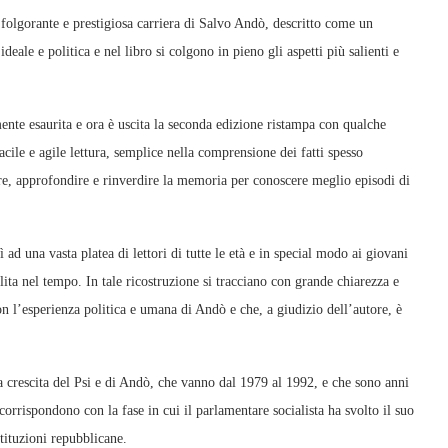
 folgorante e prestigiosa carriera di Salvo Andò, descritto come un
eale e politica e nel libro si colgono in pieno gli aspetti più salienti e
nte esaurita e ora è uscita la seconda edizione ristampa con qualche
acile e agile lettura, semplice nella comprensione dei fatti spesso
ere, approfondire e rinverdire la memoria per conoscere meglio episodi di
 ad una vasta platea di lettori di tutte le età e in special modo ai giovani
a nel tempo. In tale ricostruzione si tracciano con grande chiarezza e
on l’esperienza politica e umana di Andò e che, a giudizio dell’autore, è
ma crescita del Psi e di Andò, che vanno dal 1979 al 1992, e che sono anni
corrispondono con la fase in cui il parlamentare socialista ha svolto il suo
tituzioni repubblicane.