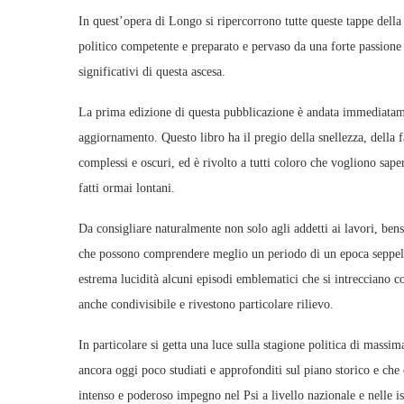
In quest’opera di Longo si ripercorrono tutte queste tappe della
politico competente e preparato e pervaso da una forte passione id
significativi di questa ascesa.
La prima edizione di questa pubblicazione è andata immediatame
aggiornamento. Questo libro ha il pregio della snellezza, della f
complessi e oscuri, ed è rivolto a tutti coloro che vogliono sap
fatti ormai lontani.
Da consigliare naturalmente non solo agli addetti ai lavori, bensì
che possono comprendere meglio un periodo di un epoca seppellit
estrema lucidità alcuni episodi emblematici che si intrecciano c
anche condivisibile e rivestono particolare rilievo.
In particolare si getta una luce sulla stagione politica di massi
ancora oggi poco studiati e approfonditi sul piano storico e che 
intenso e poderoso impegno nel Psi a livello nazionale e nelle is