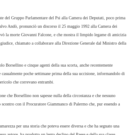
te del Gruppo Parlamentare del Psi alla Camera dei Deputati, poco prima
alvo Andò, pronunciò un discorso il 25 maggio 1992 alla Camera dei
rovò la morte Giovanni Falcone, e che mostra il limpido legame di amicizia
so giudice, chiamato a collaborare alla Direzione Generale dal Ministro della
olo Borsellino e cinque agenti della sua scorta, anche recentemente
e casualmente poche settimane prima della sua uccisione, informandolo di
pericolo che correvano entrambi.
one che Borsellino non sapesse nulla della circostanza e che nessuno
uno scontro con il Procuratore Giammanco di Palermo che, pur essendo a
 amarezza per una storia che poteva essere diversa e che ha segnato una
esso autore, ha prodotto un lento declino del Paese e della sua classe