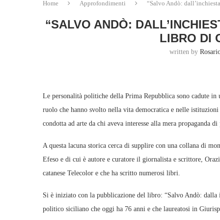
Home
Approfondimenti
“Salvo Andò: dall’inchiesta 
“SALVO ANDÒ: DALL’INCHIES
LIBRO DI
written by
Rosari
Le personalità politiche della Prima Repubblica sono cadute in
ruolo che hanno svolto nella vita democratica e nelle istituzion
condotta ad arte da chi aveva interesse alla mera propaganda di p
A questa lacuna storica cerca di supplire con una collana di mo
Efeso e di cui è autore e curatore il giornalista e scrittore, Ora
catanese Telecolor e che ha scritto numerosi libri.
Si è iniziato con la pubblicazione del libro: “Salvo Andò: dalla i
politico siciliano che oggi ha 76 anni e che laureatosi in Giuris