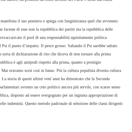
, manifesta il suo pensiero e spiega con lungimiranza quel che avvenuto:
 facesse di esse non la repubblica dei partiti ma la repubblica delle
ovraccaricato il pool di una responsabilità squisitamente politica.
 Psi il punto d’impatto. Il pesce grosso. Saltando il Psi sarebbe saltato
a sorta di dichiarazione di rito che diceva di non tornare alla prima
bblica è agli antipodi rispetto alla prima, quanto a prestigio
. Mai eravamo scesi così in basso. Più la cultura populista diventa cultura
ti. La storia di questi ultimi vent’anni ha dimostrato che la Seconda
 parlamentari avremo un ceto politico ancora più servile, con scarso senso
ubblica, disposto ad essere svergognato per un ingiusta appropriazione di
lle indennità. Questo metodo padronale di selezione delle classi dirigenti