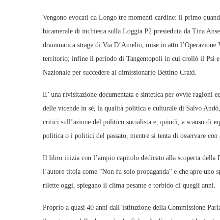
Vengono evocati da Longo tre momenti cardine: il primo quand
bicamerale di inchiesta sulla Loggia P2 presieduta da Tina Ans
drammatica strage di Via D’Amelio, mise in atto l’Operazione Vesp
territorio; infine il periodo di Tangentopoli in cui crollò il Ps
Nazionale per succedere al dimissionario Bettino Craxi.
E’ una rivisitazione documentata e sintetica per ovvie ragioni edit
delle vicende in sé, la qualità politica e culturale di Salvo And
critici sull’azione del politico socialista e, quindi, a scanso di 
politica o i politici del passato, mentre si tenta di osservare con 
Il libro inizia con l’ampio capitolo dedicato alla scoperta dell
l’autore titola come “Non fu solo propaganda” e che apre uno sp
rilette oggi, spiegano il clima pesante e torbido di quegli anni.
Proprio a quasi 40 anni dall’istituzione della Commissione Parla