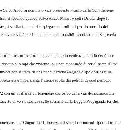
o Salvo Andò fu nominato vice presidente vicario della Commissione
elmi; il secondo quando Salvo Andò, Ministro della Difesa, dopo la
ri siciliani, in cui si dispiegarono i militari per il controllo del
i e che vide Andò persino come uno dei possibili candidati alla Segreteria
oriali, in cui l’autore intende mettere in evidenza, al di là dei fatti e
ò, rispetto ai tempi che viviamo, pur non mancando di sottolineare rilievi
equivoci non si tratta di una pubblicazione elegiaca o apologetica sulla
obiettività e imparzialità l’azione svolta dai politici di quel periodo.
a P2 con un’analisi di un fenomeno corrosivo della vita democratica che
accato di verità storiche sullo scenario della Loggia Propaganda P2 che,
mentare, il 2 Giugno 1981, interessanti sono i documenti riportati tra cui