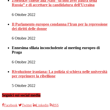
Zelenskiy chiede alla Nato “di non aver paura della
Russia” e di accettare la candidatura dell’Ucraina
6 Ottobre 2022
Il Parlamento europeo condanna l’Iran per la repressione
dei diritti delle donne
6 Ottobre 2022
Ennesima sfilata inconcludente al meeting europeo di
Praga
6 Ottobre 2022
Rivoluzione iraniana: La polizia si schiera nelle università
per reprimere la ribellione
5 Ottobre 2022
Seguici sui social media
Facebook
Twitter
Linkedin
RSS