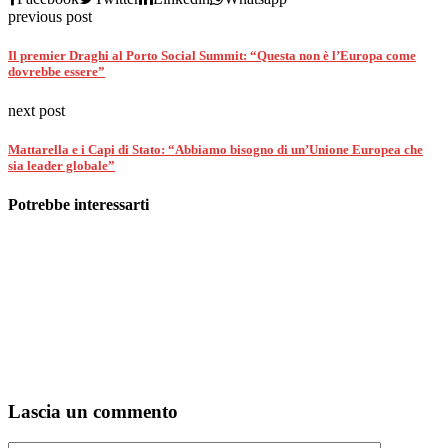
previous post
Il premier Draghi al Porto Social Summit: “Questa non è l’Europa come
dovrebbe essere”
next post
Mattarella e i Capi di Stato: “Abbiamo bisogno di un’Unione Europea che
sia leader globale”
Potrebbe interessarti
Lascia un commento