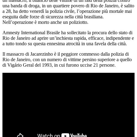
un massacro, il bilancio delle vittime di un raid della polizia contro
una banda di droga, in un quartiere povero di Rio de Janeiro, è salito
a 28, ha detto venerdì la polizia civile, l’operazione più mortale mai
eseguita dalle forze di sicurezza nella città brasiliana.
Nell’operazione è morto anche un poliziotto.
Amnesty International Brasile ha sollecitato la procura dello stato di
Rio de Janeiro ad aprire un’inchiesta rapida, efficace, indipendente e
a tutto tondo su questa ennesima atrocità in una favela della città.
Il massacro di Jacarezinho è il peggiore commesso dalla polizia di
Rio de Janeiro, con un numero di vittime persino superiore a quello
di Vigário Geral del 1993, in cui furono uccise 21 persone.