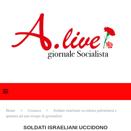
Home
Cronaca
Soldati israeliani uccidono palestinesi e
sparano ad una troupe di giornalisti
SOLDATI ISRAELIANI UCCIDONO