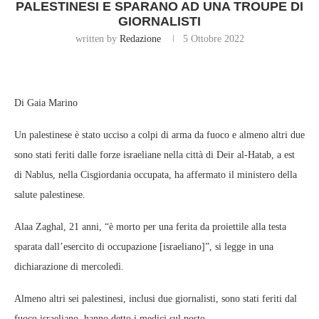
PALESTINESI E SPARANO AD UNA TROUPE DI
GIORNALISTI
written by
Redazione
5 Ottobre 2022
Di Gaia Marino
Un palestinese è stato ucciso a colpi di arma da fuoco e almeno altri due
sono stati feriti dalle forze israeliane nella città di Deir al-Hatab, a est
di Nablus, nella Cisgiordania occupata, ha affermato il ministero della
salute palestinese.
Alaa Zaghal, 21 anni, “è morto per una ferita da proiettile alla testa
sparata dall’esercito di occupazione [israeliano]”, si legge in una
dichiarazione di mercoledì.
Almeno altri sei palestinesi, inclusi due giornalisti, sono stati feriti dal
fuoco israeliano, hanno detto i medici sul posto.