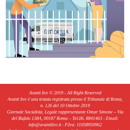
Avanti live © 2019 - All Right Reserved
Avanti live è una testata registrata presso il Tribunale di Roma,
n. 126 del 10 Ottobre 2019
Giornale Socialista, Legale rappresentante Omar Simone – Via
del Bufalo 138A, 00187 Roma – Tel.06. 8841463 - Email:
info@avantilive.it - P.Iva: 11058950962