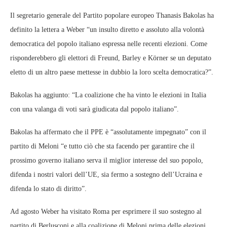
Il segretario generale del Partito popolare europeo Thanasis Bakolas ha
definito la lettera a Weber “un insulto diretto e assoluto alla volontà
democratica del popolo italiano espressa nelle recenti elezioni. Come
risponderebbero gli elettori di Freund, Barley e Körner se un deputato
eletto di un altro paese mettesse in dubbio la loro scelta democratica?”.
Bakolas ha aggiunto: “La coalizione che ha vinto le elezioni in Italia
con una valanga di voti sarà giudicata dal popolo italiano”.
Bakolas ha affermato che il PPE è “assolutamente impegnato” con il
partito di Meloni “e tutto ciò che sta facendo per garantire che il
prossimo governo italiano serva il miglior interesse del suo popolo,
difenda i nostri valori dell’UE, sia fermo a sostegno dell’Ucraina e
difenda lo stato di diritto”.
Ad agosto Weber ha visitato Roma per esprimere il suo sostegno al
partito di Berlusconi e alla coalizione di Meloni prima delle elezioni.