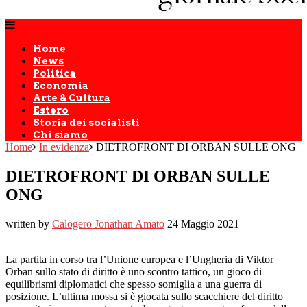
Home
News
Politica
Economia
Arte & Cultura
Estero
Storia dei socialisti
Chi siamo
Home
In evidenza
DIETROFRONT DI ORBAN SULLE ONG
DIETROFRONT DI ORBAN SULLE
ONG
written by
Calogero Jonathan Amato
24 Maggio 2021
La partita in corso tra l’Unione europea e l’Ungheria di Viktor
Orban sullo stato di diritto è uno scontro tattico, un gioco di
equilibrismi diplomatici che spesso somiglia a una guerra di
posizione. L’ultima mossa si è giocata sullo scacchiere del diritto