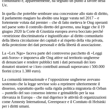
comunitario
e, apparentemente, ha segnato un punto a favore della
Ue.
In quella che potrebbe sembrare una concessione allo stato di diritto,
il parlamento magiaro ha abolito una legge varata nel 2017 – e
fortemente voluta dal premier – che di fatto metteva le Ong operanti
nel paese sotto il controllo diretto del governo, una legge che il 19
giugno 2020 la Corte di Giustizia europea aveva bocciato perché
«restrizione discriminatoria e ingiustificata» al diritto comunitario
della libera circolazione dei capitali e al rispetto della vita privata,
della protezione dei dati personali e della libertà di associazione.
La «Lex Ngo» faceva parte del controverso pacchetto di «Leggi
anti-Soros» e imponeva alle Ong attive sul territorio ungherese
di denunciare e rendere pubblici tutti i dati personali dei loro
donatori stranieri se i loro contributi annuali superavano i 500.000
fiorini (circa 1.380 euro).
La comunità internazionale e l’opposizione ungherese avevano
sostenuto che la legge servisse solo a reprimere ulteriormente il
dissenso, soprattutto quello sulla rigida politica migratoria di Orban
– puntello del suo consenso interno e grimaldello per la sua
rilevanza in Europa – che mal digerisce le attività di organizzazioni
come Amnesty International, Greenpeace e il Comitato di Helsinki
per i diritti umani.