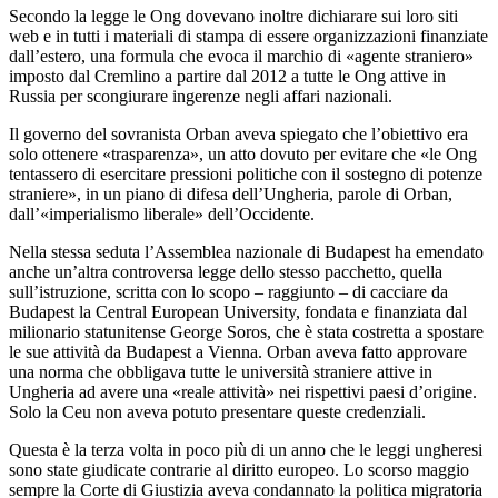
Secondo la legge le Ong dovevano inoltre dichiarare sui loro siti
web e in tutti i materiali di stampa di essere organizzazioni finanziate
dall’estero, una formula che evoca il marchio di «agente straniero»
imposto dal Cremlino a partire dal 2012 a tutte le Ong attive in
Russia per scongiurare ingerenze negli affari nazionali.
Il governo del sovranista Orban aveva spiegato che l’obiettivo era
solo ottenere «trasparenza», un atto dovuto per evitare che «le Ong
tentassero di esercitare pressioni politiche con il sostegno di potenze
straniere», in un piano di difesa dell’Ungheria, parole di Orban,
dall’«imperialismo liberale» dell’Occidente.
Nella stessa seduta l’Assemblea nazionale di Budapest ha emendato
anche un’altra controversa legge dello stesso pacchetto, quella
sull’istruzione, scritta con lo scopo – raggiunto – di cacciare da
Budapest la Central European University, fondata e finanziata dal
milionario statunitense George Soros, che è stata costretta a spostare
le sue attività da Budapest a Vienna. Orban aveva fatto approvare
una norma che obbligava tutte le università straniere attive in
Ungheria ad avere una «reale attività» nei rispettivi paesi d’origine.
Solo la Ceu non aveva potuto presentare queste credenziali.
Questa è la terza volta in poco più di un anno che le leggi ungheresi
sono state giudicate contrarie al diritto europeo. Lo scorso maggio
sempre la Corte di Giustizia aveva condannato la politica migratoria