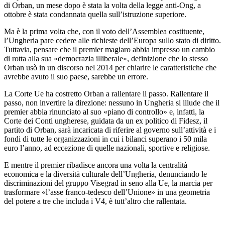
di Orban, un mese dopo è stata la volta della legge anti-Ong, a
ottobre è stata condannata quella sull’istruzione superiore.
Ma è la prima volta che, con il voto dell’Assemblea costituente,
l’Ungheria pare cedere alle richieste dell’Europa sullo stato di diritto.
Tuttavia, pensare che il premier magiaro abbia impresso un cambio
di rotta alla sua «democrazia illiberale», definizione che lo stesso
Orban usò in un discorso nel 2014 per chiarire le caratteristiche che
avrebbe avuto il suo paese, sarebbe un errore.
La Corte Ue ha costretto Orban a rallentare il passo. Rallentare il
passo, non invertire la direzione: nessuno in Ungheria si illude che il
premier abbia rinunciato al suo «piano di controllo» e, infatti, la
Corte dei Conti ungherese, guidata da un ex politico di Fidesz, il
partito di Orban, sarà incaricata di riferire al governo sull’attività e i
fondi di tutte le organizzazioni in cui i bilanci superano i 50 mila
euro l’anno, ad eccezione di quelle nazionali, sportive e religiose.
E mentre il premier ribadisce ancora una volta la centralità
economica e la diversità culturale dell’Ungheria, denunciando le
discriminazioni del gruppo Visegrad in seno alla Ue, la marcia per
trasformare «l’asse franco-tedesco dell’Unione» in una geometria
del potere a tre che includa i V4, è tutt’altro che rallentata.