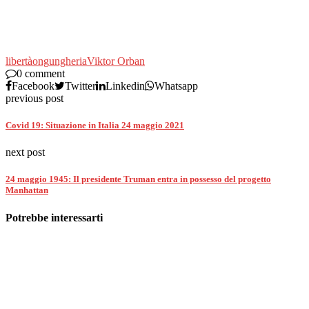
libertà
ong
ungheria
Viktor Orban
0 comment
Facebook
Twitter
Linkedin
Whatsapp
previous post
Covid 19: Situazione in Italia 24 maggio 2021
next post
24 maggio 1945: Il presidente Truman entra in possesso del progetto
Manhattan
Potrebbe interessarti