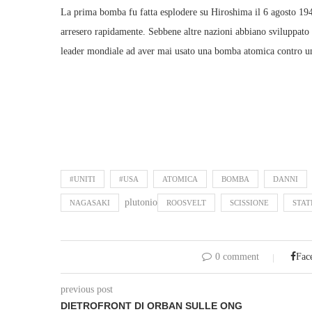
La prima bomba fu fatta esplodere su Hiroshima il 6 agosto 1945
arresero rapidamente. Sebbene altre nazioni abbiano sviluppat
leader mondiale ad aver mai usato una bomba atomica contro u
#UNITI
#USA
ATOMICA
BOMBA
DANNI
plutonio
NAGASAKI
ROOSVELT
SCISSIONE
STAT
0 comment
Fac
previous post
DIETROFRONT DI ORBAN SULLE ONG