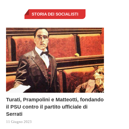
STORIA DEI SOCIALISTI
UTIN MINACCIA UNO SCONTRO
ISRAELE SI PREPARA PE
LOBALE MENTRE LA RUSSIA...
L’INVASIONE DI RAFAH
Turati, Prampolini e Matteotti, fondando
10 Maggio 2024
9 Maggio 2024
il PSU contro il partito ufficiale di
Serrati
11 Giugno 2023