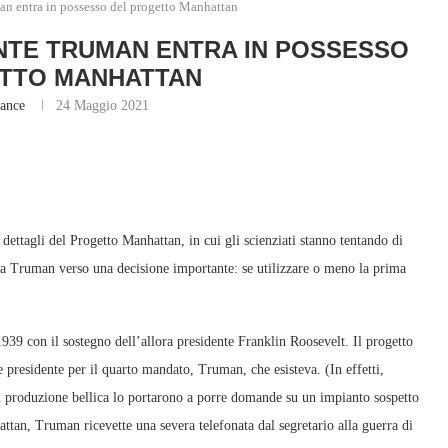
an entra in possesso del progetto Manhattan
DENTE TRUMAN ENTRA IN POSSESSO
TTO MANHATTAN
lance
24 Maggio 2021
dettagli del Progetto Manhattan, in cui gli scienziati stanno tentando di
a Truman verso una decisione importante: se utilizzare o meno la prima
39 con il sostegno dell’allora presidente Franklin Roosevelt. Il progetto
presidente per il quarto mandato, Truman, che esisteva. (In effetti,
di produzione bellica lo portarono a porre domande su un impianto sospetto
ttan, Truman ricevette una severa telefonata dal segretario alla guerra di