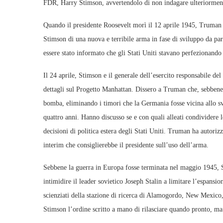
FDR, Harry Stimson, avvertendolo di non indagare ulteriormen
Quando il presidente Roosevelt morì il 12 aprile 1945, Truman
Stimson di una nuova e terribile arma in fase di sviluppo da pa
essere stato informato che gli Stati Uniti stavano perfezionand
Il 24 aprile, Stimson e il generale dell’esercito responsabile de
dettagli sul Progetto Manhattan. Dissero a Truman che, sebbene g
bomba, eliminando i timori che la Germania fosse vicina allo s
quattro anni. Hanno discusso se e con quali alleati condividere
decisioni di politica estera degli Stati Uniti. Truman ha autori
interim che consiglierebbe il presidente sull’uso dell’arma.
Sebbene la guerra in Europa fosse terminata nel maggio 1945, 
intimidire il leader sovietico Joseph Stalin a limitare l’espansi
scienziati della stazione di ricerca di Alamogordo, New Mexico
Stimson l’ordine scritto a mano di rilasciare quando pronto, ma