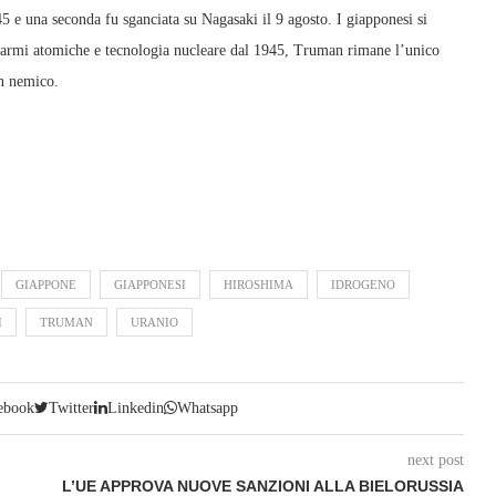
 e una seconda fu sganciata su Nagasaki il 9 agosto. I giapponesi si
o armi atomiche e tecnologia nucleare dal 1945, Truman rimane l’unico
n nemico.
GIAPPONE
GIAPPONESI
HIROSHIMA
IDROGENO
I
TRUMAN
URANIO
ebook
Twitter
Linkedin
Whatsapp
next post
L’UE APPROVA NUOVE SANZIONI ALLA BIELORUSSIA