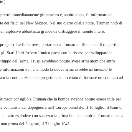
te.)
 prestò immediatamente giuramento e, subito dopo, fu informato da
rte dei fisici nel New Mexico. Nel suo diario quella notte, Truman notò di
o un esplosivo abbastanza grande da distruggere il mondo intero.
l progetto, Leslie Groves, portarono a Truman un file pieno di rapporti e
li Stati Uniti fossero l’unico paese con le risorse per sviluppare la
viluppo dell’arma, i russi avrebbero potuto avere armi atomiche entro
 le informazioni e in che modo la nuova arma avrebbe influenzato le
zzato la continuazione del progetto e ha accettato di formare un comitato ad
Stimson consigliò a Truman che la bomba avrebbe potuto essere utile per
one comunista del dopoguerra nell’Europa orientale. Il 16 luglio, il team di
, ha fatto esplodere con successo la prima bomba atomica. Truman diede a
 non prima del 2 agosto, il 31 luglio 1945.