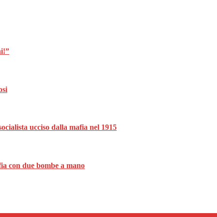
i!”
osi
ocialista ucciso dalla mafia nel 1915
mafia con due bombe a mano