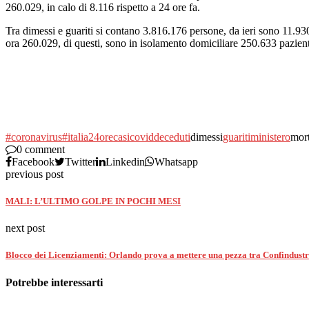
260.029, in calo di 8.116 rispetto a 24 ore fa.
Tra dimessi e guariti si contano 3.816.176 persone, da ieri sono 11.930 i
ora 260.029, di questi, sono in isolamento domiciliare 250.633 pazient
#coronavirus
#italia
24ore
casi
covid
deceduti
dimessi
guariti
ministero
mort
0 comment
Facebook
Twitter
Linkedin
Whatsapp
previous post
MALI: L’ULTIMO GOLPE IN POCHI MESI
next post
Blocco dei Licenziamenti: Orlando prova a mettere una pezza tra Confindustr
Potrebbe interessarti