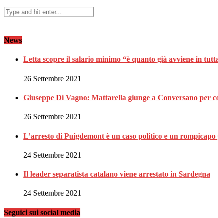
News
Letta scopre il salario minimo “è quanto già avviene in tut
26 Settembre 2021
Giuseppe Di Vagno: Mattarella giunge a Conversano per c
26 Settembre 2021
L’arresto di Puigdemont è un caso politico e un rompicapo 
24 Settembre 2021
Il leader separatista catalano viene arrestato in Sardegna
24 Settembre 2021
Seguici sui social media