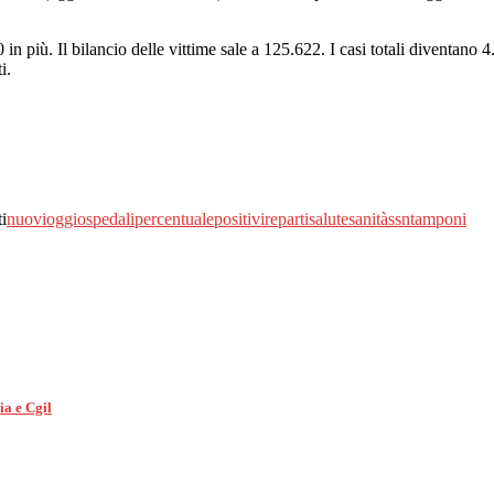
n più. Il bilancio delle vittime sale a 125.622. I casi totali diventano 4
i.
i
nuovi
oggi
ospedali
percentuale
positivi
reparti
salute
sanità
ssn
tamponi
ia e Cgil