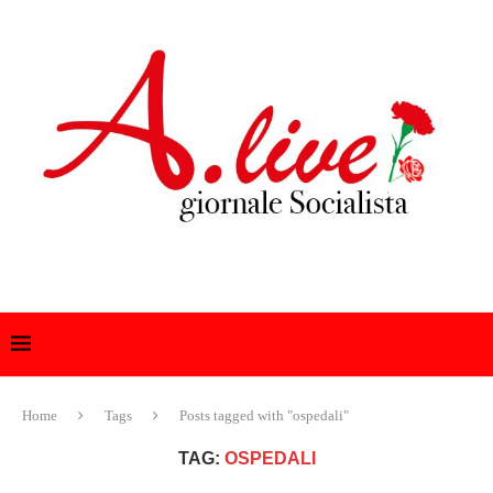
Home
Tags
Posts tagged with "ospedali"
TAG:
OSPEDALI