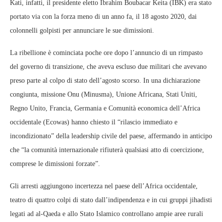
Kati, infatti, il presidente eletto Ibrahim Boubacar Keita (IBK) era stato
portato via con la forza meno di un anno fa, il 18 agosto 2020, dai
colonnelli golpisti per annunciare le sue dimissioni.
La ribellione è cominciata poche ore dopo l’annuncio di un rimpasto
del governo di transizione, che aveva escluso due militari che avevano
preso parte al colpo di stato dell’agosto scorso. In una dichiarazione
congiunta, missione Onu (Minusma), Unione Africana, Stati Uniti,
Regno Unito, Francia, Germania e Comunità economica dell’Africa
occidentale (Ecowas) hanno chiesto il “rilascio immediato e
incondizionato” della leadership civile del paese, affermando in anticipo
che “la comunità internazionale rifiuterà qualsiasi atto di coercizione,
comprese le dimissioni forzate”.
Gli arresti aggiungono incertezza nel paese dell’Africa occidentale,
teatro di quattro colpi di stato dall’indipendenza e in cui gruppi jihadisti
legati ad al-Qaeda e allo Stato Islamico controllano ampie aree rurali