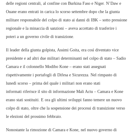
delle regioni centrali, al confine con Burkina Faso e Niger. N’Daw e
Ouane erano entrati in carica lo scorso settembre dopo che la giunta
militare responsabile del colpo di stato ai danni di IBK – sotto pressione
regionale e la minaccia di sanzioni – aveva accettato di trasferire i
poteri a un governo civile di transizione.
Il leader della giunta golpista, Assimi Goita, era così diventato vice
presidente e ad altri due militari determinanti nel colpo di stato – Sadio
Camara e il colonnello Modibo Kone – erano stati assegnati
rispettivamente i portafogli di Difesa e Sicurezza. Nel rimpasto di
lunedì scorso – prima del quale i militari non erano stati
informati riferisce il sito di informazione Mali Actu – Camara e Kone
erano stati sostituiti. E ora gli ultimi sviluppi fanno temere un nuovo
colpo di stato, oltre che la sospensione dei processi di transizione verso
le elezioni del prossimo febbraio.
Nonostante la rimozione di Camara e Kone, nel nuovo governo di