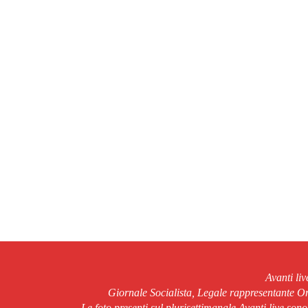
Avanti li
Giornale Socialista, Legale rappresentante 
Le foto presenti sul plurisettimanale Avanti live son