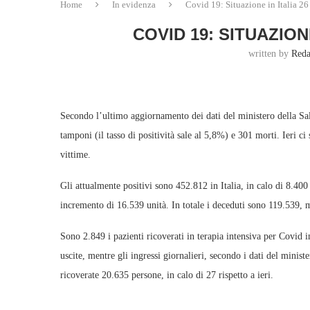
Home
In evidenza
Covid 19: Situazione in Italia 26
COVID 19: SITUAZIONE
written by
Reda
Secondo l’ultimo aggiornamento dei dati del ministero della Sal
tamponi (il tasso di positività sale al 5,8%) e 301 morti. Ieri 
vittime.
Gli attualmente positivi sono 452.812 in Italia, in calo di 8.400 
incremento di 16.539 unità. In totale i deceduti sono 119.539, m
Sono 2.849 i pazienti ricoverati in terapia intensiva per Covid in 
uscite, mentre gli ingressi giornalieri, secondo i dati del minist
ricoverate 20.635 persone, in calo di 27 rispetto a ieri.