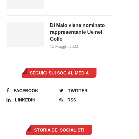
Di Maio viene nominato
rappresentante Ue nel
Golfo
15 Maggio 2023
NOMINE, MELONI: UNA DERIVA
ZELENSKIY ATTERRA ROMA 
AUTORITARIA CHE PUZZA DI...
PREMIER SI INCHINA
SEGUICI SUI SOCIAL MEDIA
16 Maggio 2023
13 Maggio 2023
FACEBOOK
TWITTER
LINKEDIN
RSS
STORIA DEI SOCIALISTI