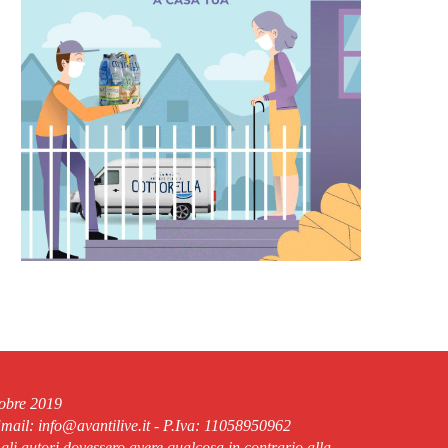
tobre 2019
ail: info@avantilive.it - P.Iva: 11058950962
 gli autori dovessero avere qualcosa in contrario alla