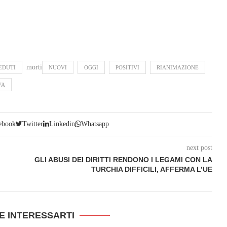
morti
EDUTI
NUOVI
OGGI
POSITIVI
RIANIMAZIONE
VA
ebook
Twitter
Linkedin
Whatsapp
next post
GLI ABUSI DEI DIRITTI RENDONO I LEGAMI CON LA
TURCHIA DIFFICILI, AFFERMA L’UE
E INTERESSARTI