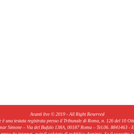
Avanti live © 2019 - All Right Reserved
ve è una testata registrata presso il Tribunale di Roma, n. 126 del 10 Ot
Omar Simone – Via del Bufalo 138A, 00187 Roma – Tel.06. 8841463 - Em
o prese da internet, quindi valutate di pubblico dominio. Se il soggetto o