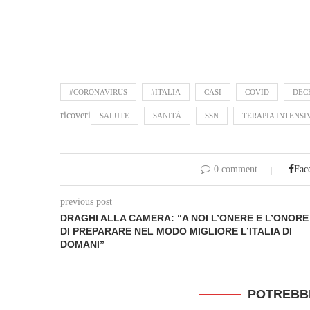
#CORONAVIRUS
#ITALIA
CASI
COVID
DEC
ricoveri
SALUTE
SANITÀ
SSN
TERAPIA INTENSI
0 comment
Fac
previous post
DRAGHI ALLA CAMERA: “A NOI L’ONERE E L’ONORE
DI PREPARARE NEL MODO MIGLIORE L’ITALIA DI
DOMANI”
POTREBB