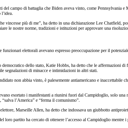
ati del campo di battaglia che Biden aveva vinto, come Pennsylvania e Mic
 l’idea.
 vincesse più di me”, ha detto in una dichiarazione Lee Chatfield, po
re le nostre norme, tradizioni e istituzioni per approvare una risoluzio
 funzionari elettorali avevano espresso preoccupazione per il potenziale
i stato democratico dello stato, Katie Hobbs, ha detto che le affermazioni
e segnalazioni di minacce e intimidazioni in altri stati.
andidato non abbia vinto, è palesemente antiamericano e inaccettabile c
no esortato i manifestanti a riunirsi fuori dal Campidoglio, solo una m
, “salva l’America” ​​e “ferma il comunismo”.
 elettore, Marseille Allen, ha detto che indossava un giubbotto antiproiett
l loro partito ha cercato di ottenere l’accesso al Campidoglio mentre i p