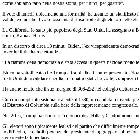
come abbiamo fatto nella nostra storia, per unirci, per guarire”.
Il voto di lunedì, tipicamente una formalità, ha assunto un significato 
valide, e cioè che il voto fosse una diffusa frode degli elettori nelle e
La California, lo stato più popoloso degli Stati Uniti, ha assegnato a 
carica, Kamala Harris.
In un discorso di circa 13 minuti, Biden, l’ex vicepresidente democrati
invertire il risultato elettorale.
“La fiamma della democrazia è stata accesa in questa nazione molto
Biden ha sottolineato che Trump e i suoi alleati hanno presentato “dozz
Stati Uniti di invalidare i risultati di quattro stati. La corte, compresi
Ha anche notato che il suo margine di 306-232 nel collegio elettorale e
Con un complicato sistema risalente al 1780, un candidato diventa presid
al Distretto di Columbia sulla base della rappresentanza congressuale.
Nel 2016, Trump ha sconfitto la democratica Hillary Clinton nonostante
Gli elettori sono tipicamente lealisti del partito che difficilmente romp
in difficoltà, le deboli speranze del presidente di aggrapparsi al poter
certamente fallimentare.