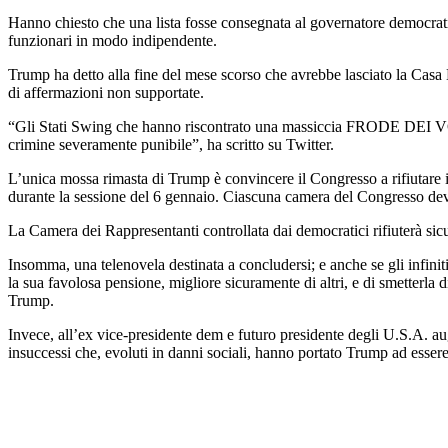
Hanno chiesto che una lista fosse consegnata al governatore democrati
funzionari in modo indipendente.
Trump ha detto alla fine del mese scorso che avrebbe lasciato la Casa 
di affermazioni non supportate.
“Gli Stati Swing che hanno riscontrato una massiccia FRODE DE
crimine severamente punibile”, ha scritto su Twitter.
L’unica mossa rimasta di Trump è convincere il Congresso a rifiutare i
durante la sessione del 6 gennaio. Ciascuna camera del Congresso deve
La Camera dei Rappresentanti controllata dai democratici rifiuterà sicur
Insomma, una telenovela destinata a concludersi; e anche se gli infinit
la sua favolosa pensione, migliore sicuramente di altri, e di smetterla 
Trump.
Invece, all’ex vice-presidente dem e futuro presidente degli U.S.A. aug
insuccessi che, evoluti in danni sociali, hanno portato Trump ad esse