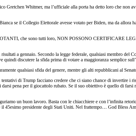
co Gretchen Whitmer, ma l’ufficiale alla porta ha detto loro che non a
Bianca se il Collegio Elettorale avesse votato per Biden, ma da allora h
I VOTANTI, che sono tutti loro, NON POSSONO CERTIFICARE LEGALM
 risultati a gennaio. Secondo la legge federale, qualsiasi membro del Co
 quindi discutere la sfida prima di votare a maggioranza semplice sull’
amente qualsiasi sfida del genere, mentre gli alti repubblicani al Senato l
i tentativi di Trump facciano credere che ci siano chance di invertire i
di darsi pena per il giocattolo rubato. Se il suo obiettivo è quello di fa
uriamo un buon lavoro. Basta con le chiacchiere e con l’infinita retoric
re il 45esimo presidente degli Stati Uniti. Nel frattempo… God Bless Am