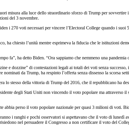
fuori misura alla luce dello straordinario sforzo di Trump per sovvertire
lezioni del 3 novembre.
Biden i 270 voti necessari per vincere l’Electoral College quando i suoi 
co, ha chiesto l’unità mentre esprimeva la fiducia che le istituzioni dem
 tempo fa”, ha detto Biden. “Ora sappiamo che nemmeno una pandemia o
ine e dozzine” di contestazioni legali ai totali dei voti senza successo
 i tre nominati da Trump, ha respinto l’offerta senza dissenso la scorsa set
ra lo stesso della vittoria di Trump del 2016, che il repubblicano ha de
ente degli Stati Uniti non vincendo il voto popolare ma attraverso il sis
 abbia perso il voto popolare nazionale per quasi 3 milioni di voti. Bid
eranno i ranghi e pochi osservatori si aspettavano che il voto di lunedì av
e risiedono nel persuadere il Congresso a non certificare il voto del Coll