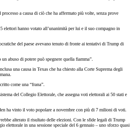
 il processo a causa di ciò che ha affermato più volte, senza prove
55 elettori hanno votato all’unanimità per lui e il suo compagno in
ocratiche del paese avevano tenuto di fronte ai tentativi di Trump di
 un abuso di potere può spegnere quella fiamma”.
, inclusa una causa in Texas che ha chiesto alla Corte Suprema degli
timana.
scritto come una “frana”.
tema del Collegio Elettorale, che assegna voti elettorali ai 50 stati e
en ha vinto il voto popolare a novembre con più di 7 milioni di voti.
rebbe alterato il risultato delle elezioni. Con le sfide legali di Trump
egio elettorale in una sessione speciale del 6 gennaio – uno sforzo quasi