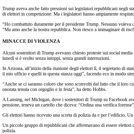
Trump aveva anche fatto pressioni sui legislatori repubblicani negli st
di elettori in competizione. Ma i legislatori hanno ampiamente respinto
“Ho combattuto duramente per il presidente Trump. Nessuno voleva che
“Ma amo anche la nostra repubblica. Non riesco a immaginare di rischia
MINACCE DI VIOLENZA
Alcuni sostenitori di Trump avevano chiesto proteste sui social media e
lunedì si è svolto senza intoppi, senza grandi interruzioni.
In Arizona, all’inizio della riunione degli elettori lì, il segretario d
il mio ufficio e quelli in questa stanza oggi”, facendo eco in modo simil
“Anche se ci saranno coloro che sono sconvolti dal fatto che il loro c
onorata tenuta con orgoglio e in festa”, ha detto Hobbs.
A Lansing, nel Michigan, dove i sostenitori di Trump su Facebook aveva
pensione, teneva un cartello che diceva: “Ordina una verifica forense”
Gli elettori hanno ricevuto una scorta di polizia da e per l’edificio. Un
Un piccolo gruppo di repubblicani che affermavano di essere elettori de
polizia.