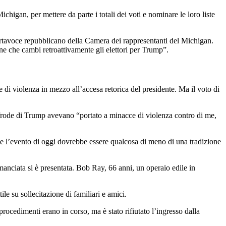
higan, per mettere da parte i totali dei voti e nominare le loro liste
rtavoce repubblicano della Camera dei rappresentanti del Michigan.
ne che cambi retroattivamente gli elettori per Trump”.
 di violenza in mezzo all’accesa retorica del presidente. Ma il voto di
 di frode di Trump avevano “portato a minacce di violenza contro di me,
he l’evento di oggi dovrebbe essere qualcosa di meno di una tradizione
anciata si è presentata. Bob Ray, 66 anni, un operaio edile in
ile su sollecitazione di familiari e amici.
rocedimenti erano in corso, ma è stato rifiutato l’ingresso dalla