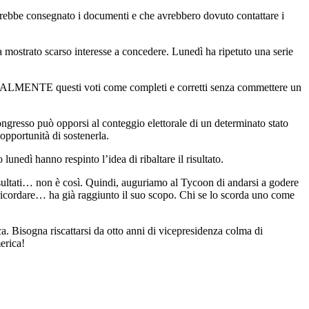
vrebbe consegnato i documenti e che avrebbero dovuto contattare i
a mostrato scarso interesse a concedere. Lunedì ha ripetuto una serie
ENTE questi voti come completi e corretti senza commettere un
ngresso può opporsi al conteggio elettorale di un determinato stato
opportunità di sostenerla.
unedì hanno respinto l’idea di ribaltare il risultato.
 risultati… non è così. Quindi, auguriamo al Tycoon di andarsi a godere
rsi ricordare… ha già raggiunto il suo scopo. Chi se lo scorda uno come
a. Bisogna riscattarsi da otto anni di vicepresidenza colma di
erica!