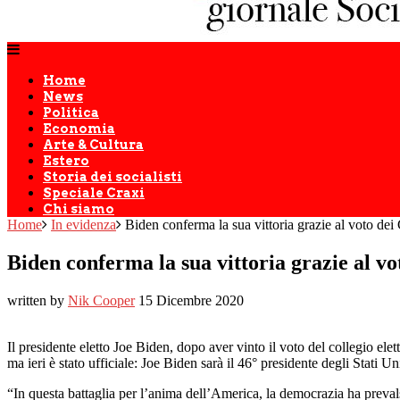
Home
News
Politica
Economia
Arte & Cultura
Estero
Storia dei socialisti
Speciale Craxi
Chi siamo
Home
In evidenza
Biden conferma la sua vittoria grazie al voto dei 
Biden conferma la sua vittoria grazie al vo
written by
Nik Cooper
15 Dicembre 2020
Il presidente eletto Joe Biden, dopo aver vinto il voto del collegio ele
ma ieri è stato ufficiale: Joe Biden sarà il 46° presidente degli Stati U
“In questa battaglia per l’anima dell’America, la democrazia ha preval