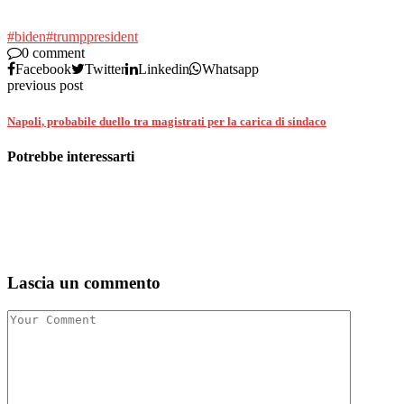
#biden
#trump
president
0 comment
Facebook
Twitter
Linkedin
Whatsapp
previous post
Napoli, probabile duello tra magistrati per la carica di sindaco
Potrebbe interessarti
Lascia un commento