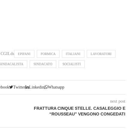
CGILds
EPIFANI
FORMICA
ITALIANI
LAVORATORI
SINDACALISTA
SINDACATO
SOCIALISTI
ebook
Twitter
Linkedin
Whatsapp
next post
FRATTURA CINQUE STELLE. CASALEGGIO E
“ROUSSEAU” VENGONO CONGEDATI