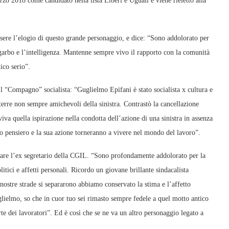
rzo 2018 come candidato nella lista Liberi e Uguali e viene rieletto alla
sere l’elogio di questo grande personaggio, e dice: “Sono addolorato per
garbo e l’intelligenza. Mantenne sempre vivo il rapporto con la comunità
ico serio”.
 “Compagno” socialista: “Guglielmo Epifani è stato socialista x cultura e
erre non sempre amichevoli della sinistra. Contrastò la cancellazione
va quella ispirazione nella condotta dell’azione di una sinistra in assenza
suo pensiero e la sua azione torneranno a vivere nel mondo del lavoro”.
rdare l’ex segretario della CGIL. “Sono profondamente addolorato per la
tici e affetti personali. Ricordo un giovane brillante sindacalista
 nostre strade si separarono abbiamo conservato la stima e l’affetto
lielmo, so che in cuor tuo sei rimasto sempre fedele a quel motto antico
rte dei lavoratori”. Ed è così che se ne va un altro personaggio legato a