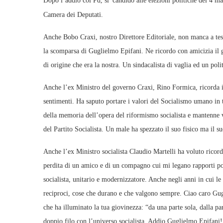
Dopo l’addio col Pd, si
candidò alle elezioni politiche del 4 ma
Camera dei Deputati.
Anche Bobo Craxi, nostro Direttore Editoriale, non manca a tes
la scomparsa di Guglielmo Epifani. Ne ricordo con amicizia il 
di origine che era la nostra. Un sindacalista di vaglia ed un polit
Anche l’ex Ministro del governo Craxi, Rino Formica, ricorda il
sentimenti. Ha saputo portare i valori del Socialismo umano in t
della memoria dell’opera del riformismo socialista e mantenne vi
del Partito Socialista. Un male ha spezzato il suo fisico ma il 
Anche l’ex Ministro socialista Claudio Martelli ha voluto rico
perdita di un amico e di un compagno cui mi legano rapporti poli
socialista, unitario e modernizzatore. Anche negli anni in cui le
reciproci, cose che durano e che valgono sempre. Ciao caro Gug
che ha illuminato la tua giovinezza: “da una parte sola, dalla pa
doppio filo con l’universo socialista. Addio Guglielmo Epifani!