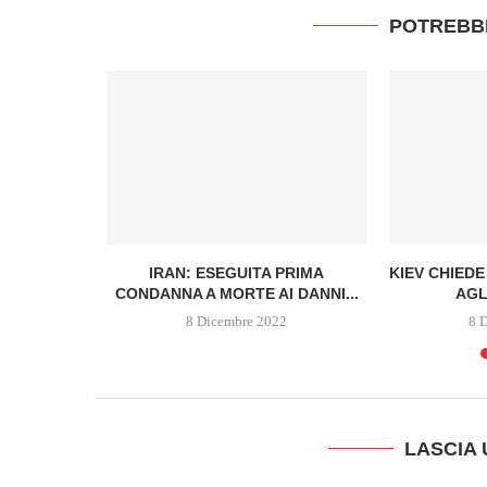
POTREBB
AME E
IRAN: ESEGUITA PRIMA
KIEV CHIED
AGGIO...
CONDANNA A MORTE AI DANNI...
AGL
2
8 Dicembre 2022
8 
LASCIA