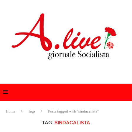
Home
Tags
Posts tagged with "sindacalista"
TAG:
SINDACALISTA