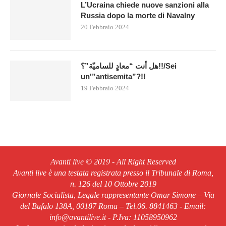
L’Ucraina chiede nuove sanzioni alla
Russia dopo la morte di Navalny
20 Febbraio 2024
هل أنت “معادٍ للساميّة”؟!!/Sei
un'”antisemita”?!!
19 Febbraio 2024
Avanti live © 2019 - All Right Reserved
Avanti live è una testata registrata presso il Tribunale di Roma,
n. 126 del 10 Ottobre 2019
Giornale Socialista, Legale rappresentante Omar Simone – Via
del Bufalo 138A, 00187 Roma – Tel.06. 8841463 - Email:
info@avantilive.it - P.Iva: 11058950962