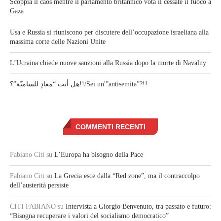
Scoppia il caos mentre il parlamento britannico vota il cessate il fuoco a
Gaza
Usa e Russia si riuniscono per discutere dell’occupazione israeliana alla
massima corte delle Nazioni Unite
L’Ucraina chiede nuove sanzioni alla Russia dopo la morte di Navalny
هل أنت “معادٍ للساميّة”؟!!/Sei un'”antisemita”?!!
COMMENTI RECENTI
Fabiano Citi
su
L’Europa ha bisogno della Pace
Fabiano Citi
su
La Grecia esce dalla “Red zone”, ma il contraccolpo
dell’austerità persiste
CITI FABIANO
su
Intervista a Giorgio Benvenuto, tra passato e futuro:
“Bisogna recuperare i valori del socialismo democratico”