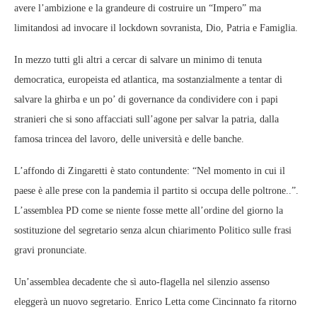
avere l’ambizione e la grandeure di costruire un “Impero” ma
limitandosi ad invocare il lockdown sovranista, Dio, Patria e Famiglia.
In mezzo tutti gli altri a cercar di salvare un minimo di tenuta
democratica, europeista ed atlantica, ma sostanzialmente a tentar di
salvare la ghirba e un po’ di governance da condividere con i papi
stranieri che si sono affacciati sull’agone per salvar la patria, dalla
famosa trincea del lavoro, delle università e delle banche.
L’affondo di Zingaretti è stato contundente: “Nel momento in cui il
paese è alle prese con la pandemia il partito si occupa delle poltrone..”.
L’assemblea PD come se niente fosse mette all’ordine del giorno la
sostituzione del segretario senza alcun chiarimento Politico sulle frasi
gravi pronunciate.
Un’assemblea decadente che sì auto-flagella nel silenzio assenso
eleggerà un nuovo segretario. Enrico Letta come Cincinnato fa ritorno