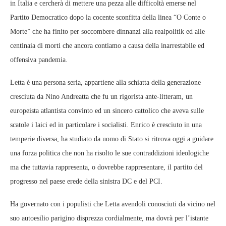
in Italia e cercherà di mettere una pezza alle difficoltà emerse nel
Partito Democratico dopo la cocente sconfitta della linea “O Conte o
Morte” che ha finito per soccombere dinnanzi alla realpolitik ed alle
centinaia di morti che ancora contiamo a causa della inarrestabile ed
offensiva pandemia.
Letta è una persona seria, appartiene alla schiatta della generazione
cresciuta da Nino Andreatta che fu un rigorista ante-litteram, un
europeista atlantista convinto ed un sincero cattolico che aveva sulle
scatole i laici ed in particolare i socialisti. Enrico è cresciuto in una
temperie diversa, ha studiato da uomo di Stato si ritrova oggi a guidare
una forza politica che non ha risolto le sue contraddizioni ideologiche
ma che tuttavia rappresenta, o dovrebbe rappresentare, il partito del
progresso nel paese erede della sinistra DC e del PCI.
Ha governato con i populisti che Letta avendoli conosciuti da vicino nel
suo autoesilio parigino disprezza cordialmente, ma dovrà per l’istante