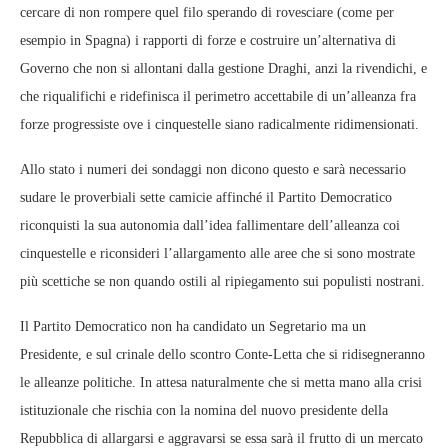
cercare di non rompere quel filo sperando di rovesciare (come per
esempio in Spagna) i rapporti di forze e costruire un’alternativa di
Governo che non si allontani dalla gestione Draghi, anzi la rivendichi, e
che riqualifichi e ridefinisca il perimetro accettabile di un’alleanza fra
forze progressiste ove i cinquestelle siano radicalmente ridimensionati.
Allo stato i numeri dei sondaggi non dicono questo e sarà necessario
sudare le proverbiali sette camicie affinché il Partito Democratico
riconquisti la sua autonomia dall’idea fallimentare dell’alleanza coi
cinquestelle e riconsideri l’allargamento alle aree che si sono mostrate
più scettiche se non quando ostili al ripiegamento sui populisti nostrani.
Il Partito Democratico non ha candidato un Segretario ma un
Presidente, e sul crinale dello scontro Conte-Letta che si ridisegneranno
le alleanze politiche. In attesa naturalmente che si metta mano alla crisi
istituzionale che rischia con la nomina del nuovo presidente della
Repubblica di allargarsi e aggravarsi se essa sarà il frutto di un mercato