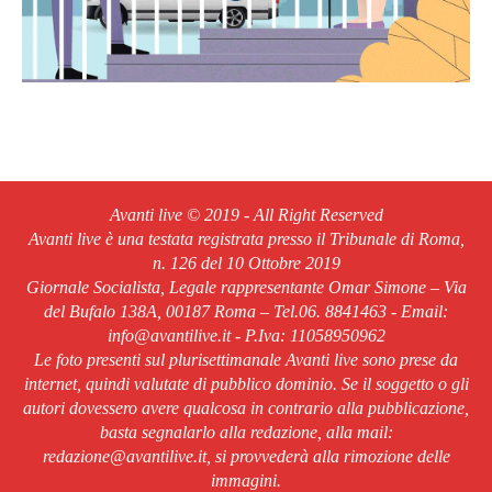
Avanti live © 2019 - All Right Reserved
Avanti live è una testata registrata presso il Tribunale di Roma,
n. 126 del 10 Ottobre 2019
Giornale Socialista, Legale rappresentante Omar Simone – Via
del Bufalo 138A, 00187 Roma – Tel.06. 8841463 - Email:
info@avantilive.it - P.Iva: 11058950962
Le foto presenti sul plurisettimanale Avanti live sono prese da
internet, quindi valutate di pubblico dominio. Se il soggetto o gli
autori dovessero avere qualcosa in contrario alla pubblicazione,
basta segnalarlo alla redazione, alla mail:
redazione@avantilive.it, si provvederà alla rimozione delle
immagini.