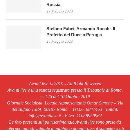
Russia
27 Maggio 2023
Stefano Fabei, Armando Rocchi. Il
Prefetto del Duce a Perugia
25 Maggio 2023
Avanti live © 2019 - All Right Reserved
Avanti live è una testata registrata presso il Tribunale di Roma,
n. 126 del 10 Ottobre 2019
Giornale Socialista, Legale rappresentante Omar Simone – Via
del Bufalo 138A, 00187 Roma – Tel.06. 8841463 - Email:
info@avantilive.it - P.Iva: 11058950962
Le foto presenti sul plurisettimanale Avanti live sono prese da
internet, quindi valutate di pubblico dominio. Se il soggetto o gli