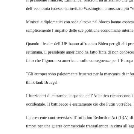
Il presidente francese, Emmanuel Macron, ha affermato che gli a
dell’economia tedesco ha invitato Washington a mostrare più “soli
Ministri e diplomatici con sede altrove nel blocco hanno espress
semplicemente l’impatto delle sue politiche economiche interne s
Quando i leader dell’UE hanno affrontato Biden per gli alti prezz
settimana, il presidente americano ha fatto finta di non conosc
fatto che l’ignoranza americana sulle conseguenze per l’Europa
“Gli europei sono palesemente frustrati per la mancanza di inf
think tank Bruegel.
I funzionari di entrambe le sponde dell’Atlantico riconoscono i 
occidentale. Il battibecco è esattamente ciò che Putin vorrebbe,
La crescente controversia sull’Inflation Reduction Act (IRA) di 
timori per una guerra commerciale transatlantica in cima all’age