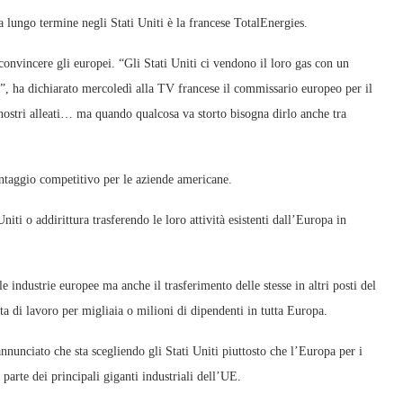
a lungo termine negli Stati Uniti è la francese TotalEnergies.
vincere gli europei. “Gli Stati Uniti ci vendono il loro gas con un
o”, ha dichiarato mercoledì alla TV francese il commissario europeo per il
nostri alleati… ma quando qualcosa va storto bisogna dirlo anche tra
taggio competitivo per le aziende americane.
iti o addirittura trasferendo le loro attività esistenti dall’Europa in
 industrie europee ma anche il trasferimento delle stesse in altri posti del
ta di lavoro per migliaia o milioni di dipendenti in tutta Europa.
nunciato che sta scegliendo gli Stati Uniti piuttosto che l’Europa per i
parte dei principali giganti industriali dell’UE.