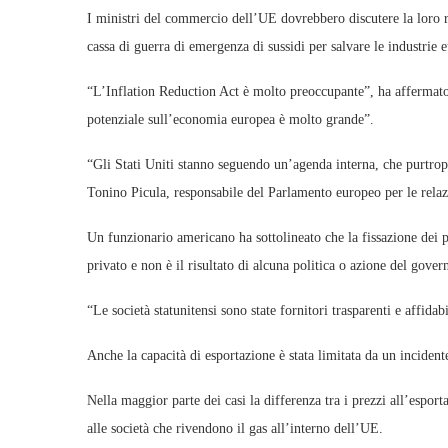
I ministri del commercio dell’UE dovrebbero discutere la loro r
cassa di guerra di emergenza di sussidi per salvare le industrie 
“L’Inflation Reduction Act è molto preoccupante”, ha affermat
potenziale sull’economia europea è molto grande”.
“Gli Stati Uniti stanno seguendo un’agenda interna, che purtropp
Tonino Picula, responsabile del Parlamento europeo per le relazi
Un funzionario americano ha sottolineato che la fissazione dei pr
privato e non è il risultato di alcuna politica o azione del gover
“Le società statunitensi sono state fornitori trasparenti e affida
Anche la capacità di esportazione è stata limitata da un incident
Nella maggior parte dei casi la differenza tra i prezzi all’espor
alle società che rivendono il gas all’interno dell’UE.