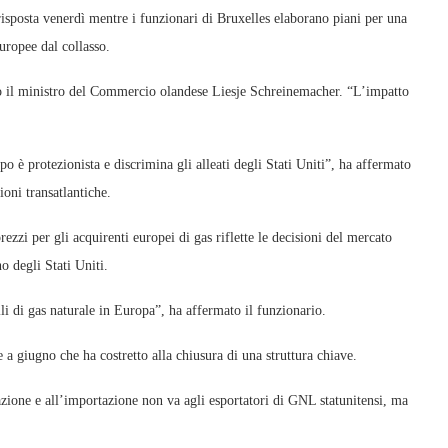
isposta venerdì mentre i funzionari di Bruxelles elaborano piani per una
europee dal collasso.
o il ministro del Commercio olandese Liesje Schreinemacher. “L’impatto
o è protezionista e discrimina gli alleati degli Stati Uniti”, ha affermato
oni transatlantiche.
ezzi per gli acquirenti europei di gas riflette le decisioni del mercato
no degli Stati Uniti.
bili di gas naturale in Europa”, ha affermato il funzionario.
e a giugno che ha costretto alla chiusura di una struttura chiave.
tazione e all’importazione non va agli esportatori di GNL statunitensi, ma