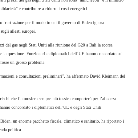
lti prezzi del gas negli Stati Uniti non sono “amichevoli” e il ministro
darietà” e contribuire a ridurre i costi energetici.
o frustrazione per il modo in cui il governo di Biden ignora
ugli alleati europei.
i del gas negli Stati Uniti alla riunione del G20 a Bali la scorsa
ere la questione. Funzionari e diplomatici dell’UE hanno concordato sul
 fosse un grosso problema.
ormazioni e consultazioni preliminari”, ha affermato David Kleimann del
rischi che l’atmosfera sempre più tossica comporterà per l’alleanza
 hanno concordato i diplomatici dell’UE e degli Stati Uniti.
Biden, un enorme pacchetto fiscale, climatico e sanitario, ha riportato i
nda politica.