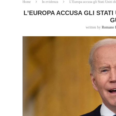
Home
In evidenza
L’Europa accusa gli Stati Uniti di 
L’EUROPA ACCUSA GLI STATI
G
written by
Romano 