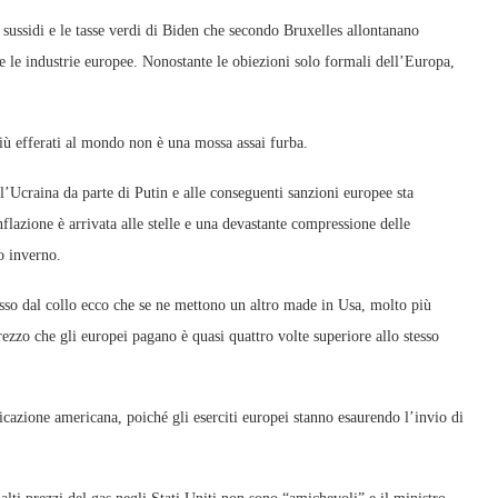
 sussidi e le tasse verdi di Biden che secondo Bruxelles allontanano
 le industrie europee. Nonostante le obiezioni solo formali dell’Europa,
più efferati al mondo non è una mossa assai furba.
’Ucraina da parte di Putin e alle conseguenti sanzioni europee sta
lazione è arrivata alle stelle e una devastante compressione delle
o inverno.
usso dal collo ecco che se ne mettono un altro made in Usa, molto più
prezzo che gli europei pagano è quasi quattro volte superiore allo stesso
ricazione americana, poiché gli eserciti europei stanno esaurendo l’invio di