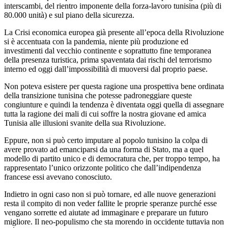
interscambi, del rientro imponente della forza-lavoro tunisina (più di
80.000 unità) e sul piano della sicurezza.
La Crisi economica europea già presente all’epoca della Rivoluzione
si è accentuata con la pandemia, niente più produzione ed
investimenti dal vecchio continente e soprattutto fine temporanea
della presenza turistica, prima spaventata dai rischi del terrorismo
interno ed oggi dall’impossibilità di muoversi dal proprio paese.
Non poteva esistere per questa ragione una prospettiva bene ordinata
della transizione tunisina che potesse padroneggiare queste
congiunture e quindi la tendenza è diventata oggi quella di assegnare
tutta la ragione dei mali di cui soffre la nostra giovane ed amica
Tunisia alle illusioni svanite della sua Rivoluzione.
Eppure, non si può certo imputare al popolo tunisino la colpa di
avere provato ad emanciparsi da una forma di Stato, ma a quel
modello di partito unico e di democratura che, per troppo tempo, ha
rappresentato l’unico orizzonte politico che dall’indipendenza
francese essi avevano conosciuto.
Indietro in ogni caso non si può tornare, ed alle nuove generazioni
resta il compito di non veder fallite le proprie speranze purché esse
vengano sorrette ed aiutate ad immaginare e preparare un futuro
migliore. Il neo-populismo che sta morendo in occidente tuttavia non