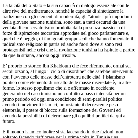
La laicità dello Stato e la sua capacità di dialogo essenziale con le
altre rive del mediterraneo, nonché la capacità di sintetizzare la
tradizione con gli elementi di modernità, gli “atouts” più importanti
della giovane nazione tunisina, sono stati a tratti oscurati da una
ventata di conservatorismo prodotta dalla presenza massiccia di
forze di ispirazione teocratica approdate nel gioco parlamentare e,
quel che è peggio, di famigerati gruppuscoli che hanno fomentato il
radicalismo religioso in patria ed anche fuori dove si sono resi
protagonisti nelle crisi che la rivoluzione tunisina ha ispirato a partire
da quella siriana, ancora oggi irrisolta.
E’ proprio lo storico Ibn Khaldoum che fece riferimento, ormai sei
secoli orsono, al lungo “ ciclo di disordine” che sarebbe intervenuto
con l’avvento delle masse dell’entroterra nelle città, l’islamismo
politico come elemento di riscatto delle masse diseredate è, in altre
forme, lo stesso populismo che si è affermato in occidente,
generando nel caso tunisino un conflitto a bassa intensità per un
primo periodo ed oggi una condizione di semi-paralisi politica
avendo i movimenti islamici, nonostante il decrescente peso
elettorale, il potere di blocco sulla formazione dei Governi ed
avendo la possibilità di determinare gli equilibri politici da qui al
futuro.
E il mondo islamico inoltre si sta lacerando in due fazioni, non
soltanto facendo riaffiorare per la prima volta in Tunisia una