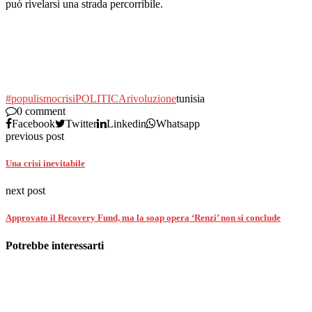
può rivelarsi una strada percorribile.
#populismo
crisi
POLITICA
rivoluzione
tunisia
0 comment
Facebook
Twitter
Linkedin
Whatsapp
previous post
Una crisi inevitabile
next post
Approvato il Recovery Fund, ma la soap opera ‘Renzi’ non si conclude
Potrebbe interessarti