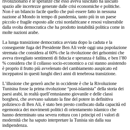
rivoluzionario e le speranze che esso aveva suscitato ha lasciato
spazio alle incertezze generate dalle crisi economiche e politiche.
Non è un bilancio facile quello che può essere fatto in nessuna
nazione al Mondo in tempo di pandemia, tanto più in un paese
piccolo e fragile esposto alle crisi nordafricane e resosi vulnerabile
dalla svolta democratica che ha prodotto instabilità politica come in
molte nazioni arabe.
La lunga transizione democratica avviata dopo la caduta e la
conseguente fuga del Presidente Ben Ali vede oggi una popolazione
stremata che considera al 60% che la rivoluzione dei gelsomini che
aveva risvegliato sentimenti di fiducia e speranza è fallita, e ben l’80
% considera che il collasso socio-economico a cui stanno assistendo
è proprio il frutto più avvelenato del cambiamento auspicato ed
inceppatosi in questi lunghi dieci anni di tenebrosa transizione.
L’illusione che generò anche in occidente è che la Rivoluzione
Tunisina fosse la prima rivoluzione “post-islamista” della storia dei
paesi arabi, in realtà quell’entusiasmo giovanile e delle classi
borghesi, che avevano salutato la fine del potere in definitiva
poliziesco di Ben Ali, è stato ben presto confiscato dalla capacità ed
egemonica dei movimenti politici di orientamento islamico che
hanno determinato una severa rottura con i principi ed i valori di
modernità che ha saputo interpretare la Tunisia sin dalla sua
indipendenza.